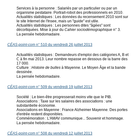
Services à la personne : Salariés par un particulier ou par un
organisme pestataire. Portrait-robot des professionnels en 2010.
Actualités statistiques : Les données du recensement 2010 sont sur
le site Internet de l'Insee, mais un "guide" est utile.
Actualités statistiques : Les personnes dites "âgées" sont
décortiquées. Mise à jour du
Cahier sociodémographique
n° 3.
La pensée hebdomadaire.
CÉAS-point-com
n° 510 du vendredi 26 juillet 2013
Actualités statistiques : Demandeurs d'emploi des catégories A, B et
C à fin mai 2013. Leur nombre repasse en dessous de la barre des
17 000.
Culture :
Histoire de bulles
à Mayenne. Le Moyen Âge et la bande
dessinée.
La pensée hebdomadaire.
CÉAS-point-com
n° 509 du vendredi 19 juillet 2013
Société : Le bien-être progresserait moins vite que le PIB.
Associations : Taxe sur les salaires des associations : une
substantielle économie.
Associations en Mayenne : France Alzheimer Mayenne. Des portes
d'entrée restent disponibles.
Commémoration : L'AMAV communique... Souvenir et hommage.
La pensée hebdomadaire.
CÉAS-point-com
n° 508 du vendredi 12 juillet 2013