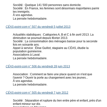
Société : Quelque 141 500 personnes sans domicile.
Société : En France, les femmes sont désormais majoritaires parmi
les immigrés.
À vos agendas.
La pensée hebdomadaire.
CÉAS-point-com
n° 507 du vendredi 5 juillet 2013
Actualités statistiques : Catégories A, B et C à fin avril 2013. La
diminution se poursuit depuis février 2013.
Société : La consommation des ménages baisse pour la seconde
fois en soixante ans.
Appel à service : Élise Guillot, stagiaire au CÉAS, étudie la
population guinéenne.
Associations à Laval.
La pensée hebdomadaire.
CÉAS-point-com
n° 506 du vendredi 28 juin 2013
Association : Comment se faire une place quand on n'est que
l'avenir ? Ouvrir la porte au changement avec les jeunes...
À vos agendas.
La pensée hebdomadaire.
CÉAS-point-com
n° 505 du vendredi 7 juin 2012
Société : Séparation et rupture du lien entre père et enfant, près d'un
enfant mineur sur dix.