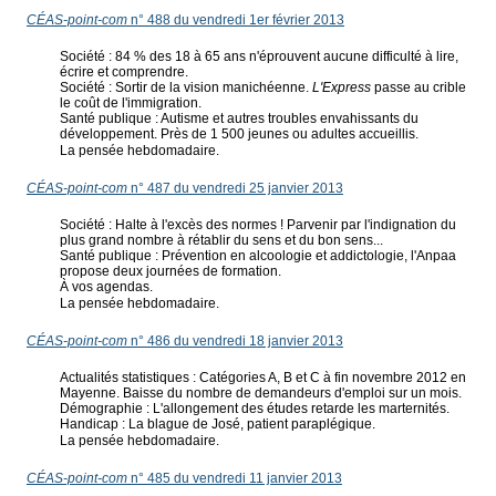
CÉAS-point-com
n° 488 du vendredi 1er février 2013
Société : 84 % des 18 à 65 ans n'éprouvent aucune difficulté à lire,
écrire et comprendre.
Société : Sortir de la vision manichéenne.
L'Express
passe au crible
le coût de l'immigration.
Santé publique : Autisme et autres troubles envahissants du
développement. Près de 1 500 jeunes ou adultes accueillis.
La pensée hebdomadaire.
CÉAS-point-com
n° 487 du vendredi 25 janvier 2013
Société : Halte à l'excès des normes ! Parvenir par l'indignation du
plus grand nombre à rétablir du sens et du bon sens...
Santé publique : Prévention en alcoologie et addictologie, l'Anpaa
propose deux journées de formation.
À vos agendas.
La pensée hebdomadaire.
CÉAS-point-com
n° 486 du vendredi 18 janvier 2013
Actualités statistiques : Catégories A, B et C à fin novembre 2012 en
Mayenne. Baisse du nombre de demandeurs d'emploi sur un mois.
Démographie : L'allongement des études retarde les marternités.
Handicap : La blague de José, patient paraplégique.
La pensée hebdomadaire.
CÉAS-point-com
n° 485 du vendredi 11 janvier 2013