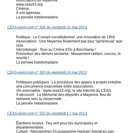
Associations en Mayenne.
www.ceas53.org
Cinéma.
À vos agendas.
La pensée hebdomadaire.
CÉAS-point-com
n° 504 du vendredi 31 mai 2013
Politique : Le Conseil constitutionnel, une innovation de 1958.
Associations : Une Mayenne finalement pas plus "généreuse" que
cela...
Gérontologie : Tous au Chêne d'Or, à Bonchamp !
Prévention des dérives sectaires : Mouvement raëlien, coucou, le
revoilà !
La pensée hebdomadaire.
CÉAS-point-com
n° 503 du vendredi 24 mai 2013
Politiques publiques : La procédure des appels à projets entraîne
une concurrence exarcerbée entre associations.
Vie associative : www.ceas53.org/, le site Internet du CÉAS.
À découvrir : Le Mémorial des déportés à Mayenne, lieu de
mémoire vers la citoyenneté.
La pensée hebdomadaire.
CÉAS-point-com
n° 502 du vendredi 17 mai 2013
Élections locales : Feu vert pour les municipales et
départementales.
Culture : Atmosphères 53 programme
Hannah Arendt
en juin.