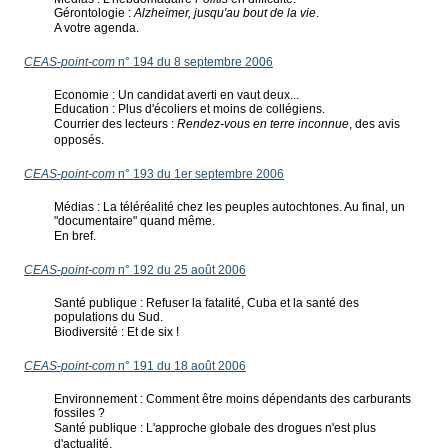
Gérontologie :
Alzheimer, jusqu'au bout de la vie
.
A votre agenda.
CEAS-point-com
n° 194 du 8 septembre 2006
Economie : Un candidat averti en vaut deux...
Education : Plus d'écoliers et moins de collégiens.
Courrier des lecteurs :
Rendez-vous en terre inconnue
, des avis
opposés.
CEAS-point-com
n° 193 du 1er septembre 2006
Médias : La téléréalité chez les peuples autochtones. Au final, un
"documentaire" quand même.
En bref.
CEAS-point-com
n° 192 du 25 août 2006
Santé publique : Refuser la fatalité, Cuba et la santé des
populations du Sud.
Biodiversité : Et de six !
CEAS-point-com
n° 191 du 18 août 2006
Environnement : Comment être moins dépendants des carburants
fossiles ?
Santé publique : L'approche globale des drogues n'est plus
d'actualité.