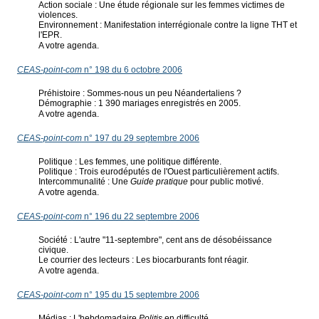
Action sociale : Une étude régionale sur les femmes victimes de
violences.
Environnement : Manifestation interrégionale contre la ligne THT et
l'EPR.
A votre agenda.
CEAS-point-com
n° 198 du 6 octobre 2006
Préhistoire : Sommes-nous un peu Néandertaliens ?
Démographie : 1 390 mariages enregistrés en 2005.
A votre agenda.
CEAS-point-com
n° 197 du 29 septembre 2006
Politique : Les femmes, une politique différente.
Politique : Trois eurodéputés de l'Ouest particulièrement actifs.
Intercommunalité : Une
Guide pratique
pour public motivé.
A votre agenda.
CEAS-point-com
n° 196 du 22 septembre 2006
Société : L'autre "11-septembre", cent ans de désobéissance
civique.
Le courrier des lecteurs : Les biocarburants font réagir.
A votre agenda.
CEAS-point-com
n° 195 du 15 septembre 2006
Médias : L'hebdomadaire
Politis
en difficulté.