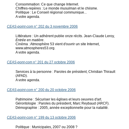
Consommation: Ce que change Internet.
Chiffres-repères : Le monde musulman et le chiisme.
Politique : Le Conseil régional communique...
A votre agenda.
CEAS-point-com
n° 202 du 3 novembre 2006
Littérature : Un adhérent publie onze récits. Jean-Claude Leroy,
Entrée en matière
.
Cinéma : Atmosphère 53 vient d'ouvrir un site Internet,
www.atmospheres53.org.
A votre agenda.
CEAS-pont-com
n° 201 du 27 octobre 2006
Services à la personne : Paroles de président, Christian Thirault
(AFAD).
A votre agenda.
CEAS-point-com
n° 200 du 20 octobre 2006
Patrimoine : Sécuriser les églises et leurs oeuvres d'art.
Gérontologie : Paroles du président, Marc Reybaud (ARCF).
Démographie : 2005, année exceptionnelle pour la natalité.
CEAS-point-com
n° 199 du 13 octobre 2006
Politique : Municipales, 2007 ou 2008 ?