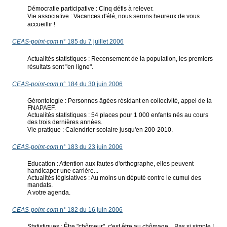
Démocratie participative : Cinq défis à relever.
Vie associative : Vacances d'été, nous serons heureux de vous
accueillir !
CEAS-point-com
n° 185 du 7 juillet 2006
Actualités statistiques : Recensement de la population, les premiers
résultats sont "en ligne".
CEAS-point-com
n° 184 du 30 juin 2006
Gérontologie : Personnes âgées résidant en collecivité, appel de la
FNAPAEF.
Actualités statistiques : 54 places pour 1 000 enfants nés au cours
des trois dernières années.
Vie pratique : Calendrier scolaire jusqu'en 200-2010.
CEAS-point-com
n° 183 du 23 juin 2006
Education : Attention aux fautes d'orthographe, elles peuvent
handicaper une carrière...
Actualités législatives : Au moins un député contre le cumul des
mandats.
A votre agenda.
CEAS-point-com
n° 182 du 16 juin 2006
Statistiques : Être "chômeur", c'est être au chômage... Pas si simple !