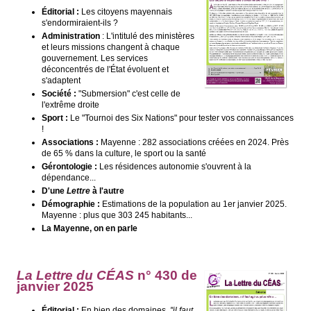
Éditorial :
Les citoyens mayennais
s'endormiraient-ils ?
Administration
: L'intitulé des ministères
et leurs missions changent à chaque
gouvernement. Les services
déconcentrés de l'État évoluent et
s'adaptent
Société :
"Submersion" c'est celle de
l'extrême droite
Sport :
Le "Tournoi des Six Nations" pour tester vos connaissances
!
Associations :
Mayenne : 282 associations créées en 2024. Près
de 65 % dans la culture, le sport ou la santé
Gérontologie :
Les résidences autonomie s'ouvrent à la
dépendance...
D'une
Lettre
à l'autre
Démographie :
Estimations de la population au 1er janvier 2025.
Mayenne : plus que 303 245 habitants...
La Mayenne, on en parle
La Lettre du CÉAS
n° 430
de
janvier 2025
Éditorial :
En bien des domaines,
"il faut