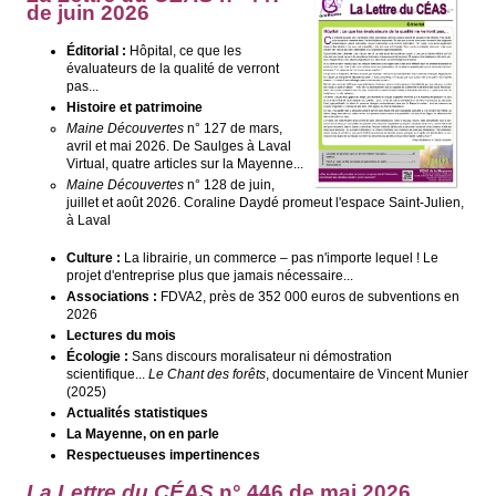
de juin 2026
Éditorial :
Hôpital, ce que les
évaluateurs de la qualité de verront
pas...
Histoire et patrimoine
Maine Découvertes
n° 127 de mars,
avril et mai 2026. De Saulges à Laval
Virtual, quatre articles sur la Mayenne...
Maine Découvertes
n° 128 de juin,
juillet et août 2026. Coraline Daydé promeut l'espace Saint-Julien,
à Laval
Culture :
La librairie, un commerce – pas n'importe lequel ! Le
projet d'entreprise plus que jamais nécessaire...
Associations :
FDVA2, près de 352 000 euros de subventions en
2026
Lectures du mois
Écologie :
Sans discours moralisateur ni démostration
scientifique...
Le Chant des forêts
, documentaire de Vincent Munier
(2025)
Actualités statistiques
La Mayenne, on en parle
Respectueuses impertinences
La Lettre du CÉAS
n° 446 de mai
2026