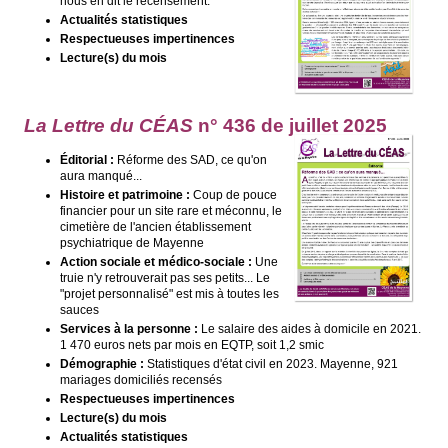
nous en dit le recensement.
Actualités statistiques
Respectueuses impertinences
Lecture(s) du mois
La Lettre du CÉAS
n° 436 de juillet
2025
Éditorial :
Réforme des SAD, ce qu'on
aura manqué...
Histoire et patrimoine :
Coup de pouce
financier pour un site rare et méconnu, le
cimetière de l'ancien établissement
psychiatrique de Mayenne
Action sociale et médico-sociale :
Une
truie n'y retrouverait pas ses petits... Le
"projet personnalisé" est mis à toutes les
sauces
Services à la personne :
Le salaire des aides à domicile en 2021.
1 470 euros nets par mois en EQTP, soit 1,2 smic
Démographie :
Statistiques d'état civil en 2023. Mayenne, 921
mariages domiciliés recensés
Respectueuses impertinences
Lecture(s) du mois
Actualités statistiques