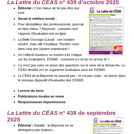
La Lettre du CÉAS
n° 439 d'octobre 2025
Éditorial :
C'est mieux de ne pas être tout
seul...
Social et médico-social :
Pour démobiliser des professionnels, pourrait-
on faire mieux ? Mayenne : soixante-neuf
rapports d'évaluation mis en ligne
La Belle-Ouvrage (Laval) : une notation
sévère, mais elle s'explique. Rendez-vous
dans cinq ans (quatre maintenant) !
Un collectif d'auteurs se montre très critique
sur les évaluations. ESSMS : comment a-t-on pu en arriver là ?
Ce n'est pas sans se poser des questions sur le sens de la démarche. Le
CÉAS Vendée est un organisme évaluateur pour les ESSMS
Le CÉAS de la Mayenne ne pouvait pas - et n'a pas voulu - se lancer dans
le nouveau dispositif d'évaluation des ESSMS
Lecture du mois
Publications locales en revue
Respectueuses impertinences
La Lettre du CÉAS
n° 438 de septembre
2025
Éditorial :
Natalité : la Mayenne ne se
distinguera pas toujours...