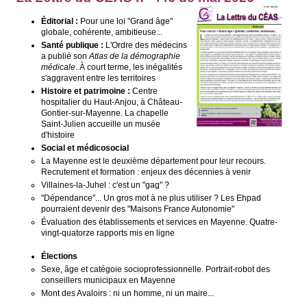
Éditorial :
Pour une loi "Grand âge"
globale, cohérente, ambitieuse...
Santé publique :
L'Ordre des médecins
a publié son
Atlas de la démographie
médicale
. À court terme, les inégalités
s'aggravent entre les territoires
Histoire et patrimoine :
Centre
hospitalier du Haut-Anjou, à Château-
Gontier-sur-Mayenne. La chapelle
Saint-Julien accueille un musée
d'histoire
Social et médicosocial
La Mayenne est le deuxième département pour leur recours.
Recrutement et formation : enjeux des décennies à venir
Villaines-la-Juhel : c'est un "gag" ?
"Dépendance"... Un gros mot à ne plus utiliser ? Les Ehpad
pourraient devenir des "Maisons France Autonomie"
Évaluation des établissements et services en Mayenne. Quatre-
vingt-quatorze rapports mis en ligne
Élections
Sexe, âge et catégoie socioprofessionnelle. Portrait-robot des
conseillers municipaux en Mayenne
Mont des Avaloirs : ni un homme, ni un maire...