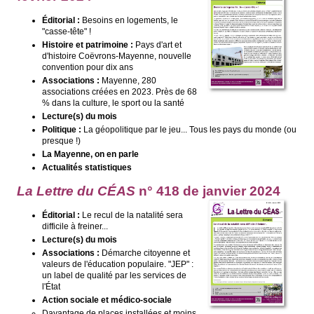
Éditorial :
Besoins en logements, le
"casse-tête" !
Histoire et patrimoine :
Pays d'art et
d'histoire Coëvrons-Mayenne, nouvelle
convention pour dix ans
Associations :
Mayenne, 280
associations créées en 2023. Près de 68
% dans la culture, le sport ou la santé
Lecture(s) du mois
Politique :
La géopolitique par le jeu... Tous les pays du monde (ou
presque !)
La Mayenne, on en parle
Actualités statistiques
La Lettre du CÉAS
n° 418 de janvier
2024
Éditorial :
Le recul de la natalité sera
difficile à freiner...
Lecture(s) du mois
Associations :
Démarche citoyenne et
valeurs de l'éducation populaire. "JEP" :
un label de qualité par les services de
l'État
Action sociale et médico-sociale
Davantage de places installées et moins