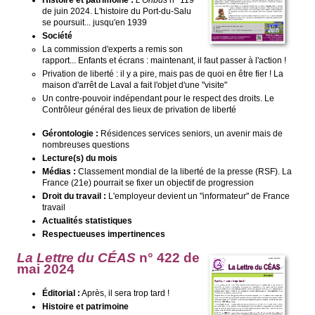
Histoire et patrimoine :
L'Oribus
n° 119
de juin 2024. L'histoire du Port-du-Salu
se poursuit... jusqu'en 1939
Société
La commission d'experts a remis son
rapport... Enfants et écrans : maintenant, il faut passer à l'action !
Privation de liberté : il y a pire, mais pas de quoi en être fier ! La
maison d'arrêt de Laval a fait l'objet d'une "visite"
Un contre-pouvoir indépendant pour le respect des droits. Le
Contrôleur général des lieux de privation de liberté
Gérontologie :
Résidences services seniors, un avenir mais de
nombreuses questions
Lecture(s) du mois
Médias :
Classement mondial de la liberté de la presse (RSF). La
France (21e) pourrait se fixer un objectif de progression
Droit du travail :
L'employeur devient un "informateur" de France
travail
Actualités statistiques
Respectueuses impertinences
La Lettre du CÉAS
n° 422 de
mai 2024
Éditorial :
Après, il sera trop tard !
Histoire et patrimoine