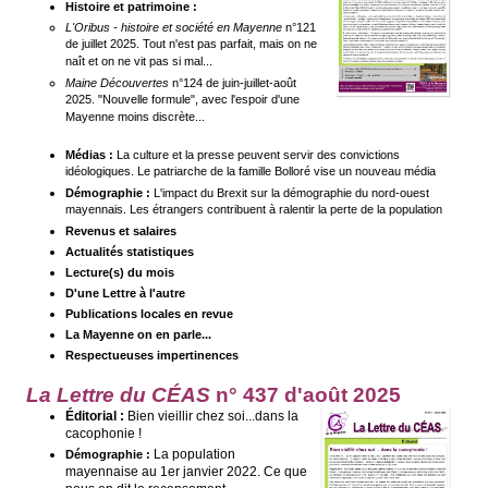
Histoire et patrimoine :
L'Oribus - histoire et société en Mayenne
n°121
de juillet 2025. Tout n'est pas parfait, mais on ne
naît et on ne vit pas si mal...
Maine Découvertes
n°124 de juin-juillet-août
2025. "Nouvelle formule", avec l'espoir d'une
Mayenne moins discrète...
Médias :
La culture et la presse peuvent servir des convictions
idéologiques. Le patriarche de la famille Bolloré vise un nouveau média
Démographie :
L'impact du Brexit sur la démographie du nord-ouest
mayennais. Les étrangers contribuent à ralentir la perte de la population
Revenus et salaires
Actualités statistiques
Lecture(s) du mois
D'une Lettre à l'autre
Publications locales en revue
La Mayenne on en parle...
Respectueuses impertinences
La Lettre du CÉAS
n° 437 d'août
2025
Éditorial :
Bien vieillir chez soi...dans la
cacophonie !
La population
Démographie :
mayennaise au 1er janvier 2022. Ce que