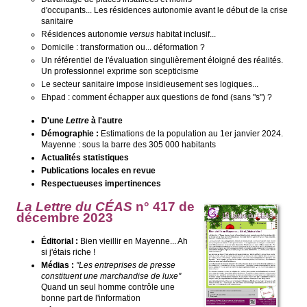
d'occupants... Les résidences autonomie avant le début de la crise
sanitaire
Résidences autonomie
versus
habitat inclusif...
Domicile : transformation ou... déformation ?
Un référentiel de l'évaluation singulièrement éloigné des réalités.
Un professionnel exprime son scepticisme
Le secteur sanitaire impose insidieusement ses logiques...
Ehpad : comment échapper aux questions de fond (sans "s") ?
D'une
Lettre
à l'autre
Démographie :
Estimations de la population au 1er janvier 2024.
Mayenne : sous la barre des 305 000 habitants
Actualités statistiques
Publications locales en revue
Respectueuses impertinences
La Lettre du CÉAS
n° 4
17 de
décembre 2023
Éditorial :
Bien vieillir en Mayenne... Ah
si j'étais riche !
Médias :
"Les entreprises de presse
constituent une marchandise de luxe"
Quand un seul homme contrôle une
bonne part de l'information