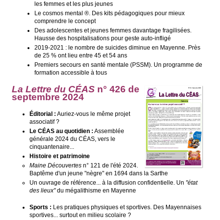
les femmes et les plus jeunes
Le cosmos mental ®. Des kits pédagogiques pour mieux
comprendre le concept
Des adolescentes et jeunes femmes davantage fragilisées.
Hausse des hospitalisations pour geste auto-infligé
2019-2021 : le nombre de suicides diminue en Mayenne. Près
de 25 % ont lieu entre 45 et 54 ans
Premiers secours en santé mentale (PSSM). Un programme de
formation accessible à tous
La Lettre du CÉAS
n°
426 de
septembre 2024
Éditorial :
Auriez-vous le même projet
associatif ?
Le CÉAS au quotidien :
Assemblée
générale 2024 du CÉAS, vers le
cinquantenaire...
Histoire et patrimoine
Maine Découvertes
n° 121 de l'été 2024.
Baptême d'un jeune "nègre" en 1694 dans la Sarthe
Un ouvrage de référence... à la diffusion confidentielle. Un
"état
des lieux"
du mégalithisme en Mayenne
Sports :
Les pratiques physiques et sportives. Des Mayennaises
sportives... surtout en milieu scolaire ?