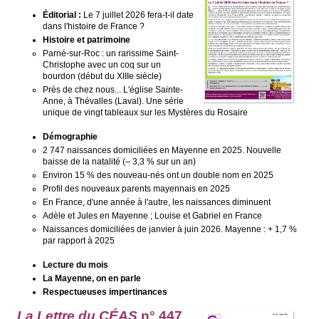
Éditorial :
Le 7 juillet 2026 fera-t-il date
dans l'histoire de France ?
Histoire et patrimoine
Parné-sur-Roc : un rarissime Saint-
Christophe avec un coq sur un
bourdon (début du XIIIe siècle)
Près de chez nous... L'église Sainte-
Anne, à Thévalles (Laval). Une série
unique de vingt tableaux sur les Mystères du Rosaire
Démographie
2 747 naissances domiciliées en Mayenne en 2025. Nouvelle
baisse de la natalité (– 3,3 % sur un an)
Environ 15 % des nouveau-nés ont un double nom en 2025
Profil des nouveaux parents mayennais en 2025
En France, d'une année à l'autre, les naissances diminuent
Adèle et Jules en Mayenne ; Louise et Gabriel en France
Naissances domiciliées de janvier à juin 2026. Mayenne : + 1,7 %
par rapport à 2025
Lecture du mois
La Mayenne, on en parle
Respectueuses impertinances
La Lettre du CÉAS
n° 447