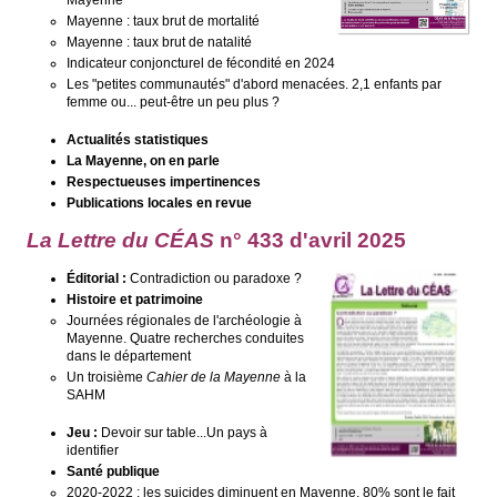
Mayenne
Mayenne : taux brut de mortalité
Mayenne : taux brut de natalité
Indicateur conjoncturel de fécondité en 2024
Les "petites communautés" d'abord menacées. 2,1 enfants par
femme ou... peut-être un peu plus ?
Actualités statistiques
La Mayenne, on en parle
Respectueuses impertinences
Publications locales en revue
La Lettre du CÉAS
n° 433 d'avril 2025
Éditorial :
Contradiction ou paradoxe ?
Histoire et patrimoine
Journées régionales de l'archéologie à
Mayenne. Quatre recherches conduites
dans le département
Un troisième
Cahier de la Mayenne
à la
SAHM
Jeu :
Devoir sur table...Un pays à
identifier
Santé publique
2020-2022 : les suicides diminuent en Mayenne. 80% sont le fait