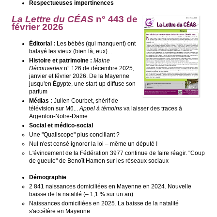
Respectueuses impertinences
La Lettre du CÉAS
n° 443 de
février 2026
Éditorial :
Les bébés (qui manquent) ont
balayé les vieux (bien là, eux)...
Histoire et patrimoine :
Maine
Découvertes
n° 126 de décembre 2025,
janvier et février 2026. De la Mayenne
jusqu'en Égypte, une start-up diffuse son
parfum
Médias :
Julien Courbet, shérif de
télévision sur M6...
Appel à témoins
va laisser des traces à
Argenton-Notre-Dame
Social et médico-social
Une "Qualiscope" plus conciliant ?
Nul n'est censé ignorer la loi – même un député !
L'évincement de la Fédération 3977 continue de faire réagir. "Coup
de gueule" de Benoît Hamon sur les réseaux sociaux
Démographie
2 841 naissances domiciliées en Mayenne en 2024. Nouvelle
baisse de la natalité (– 1,1 % sur un an)
Naissances domiciliées en 2025. La baisse de la natalité
s'accélère en Mayenne