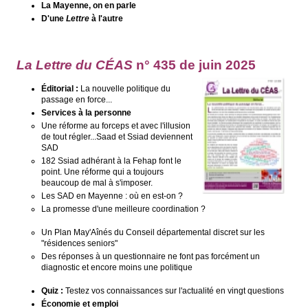
La Mayenne, on en parle
D'une
Lettre
à l'autre
La Lettre du CÉAS
n° 435 de juin 2025
Éditorial :
La nouvelle politique du
passage en force...
Services à la personne
Une réforme au forceps et avec l'illusion
de tout régler...Saad et Ssiad deviennent
SAD
182 Ssiad adhérant à la Fehap font le
point. Une réforme qui a toujours
beaucoup de mal à s'imposer.
Les SAD en Mayenne : où en est-on ?
La promesse d'une meilleure coordination ?
Un Plan May'Aînés du Conseil départemental discret sur les
"résidences seniors"
Des réponses à un questionnaire ne font pas forcément un
diagnostic et encore moins une politique
Quiz :
Testez vos connaissances sur l'actualité en vingt questions
Économie et emploi