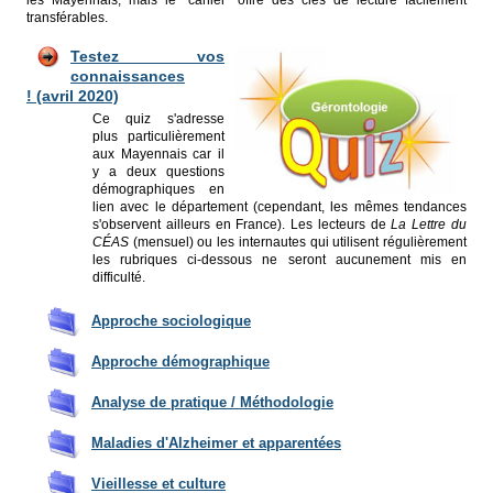
les Mayennais, mais le "cahier" offre des clés de lecture facilement
transférables.
Testez vos
connaissances
! (avril 2020)
Ce quiz s'adresse
plus particulièrement
aux Mayennais car il
y a deux questions
démographiques en
lien avec le département (cependant, les mêmes tendances
s'observent ailleurs en France). Les lecteurs de
La Lettre du
CÉAS
(mensuel) ou les internautes qui utilisent régulièrement
les rubriques ci-dessous ne seront aucunement mis en
difficulté.
Approche sociologique
Approche démographique
Analyse de pratique / Méthodologie
Maladies d'Alzheimer et apparentées
Vieillesse et culture