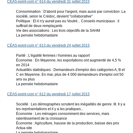
CÉAS-point-com n° 614 du vendredi 31 juillet 2015
Consommation : D'abord pour l'argent, mais aussi par conviction. La
société, selon le Crédoc, devient "collaborative"
Politique : Et il n'y aurait pas eu Voutré... Conseils municipaux : il
suffirait de deux remplaçants
Vie des associations : Les trois objectifs de la SAHM
La pensée hebdomadaire
CÉAS-point-com n° 613 du vendredi 24 juillet 2015
Parité : L'égalité femmes / hommes au rapport
Économie : En Mayenne, les exportations ont augmenté de 4,5 %
en 2014
Actualités statistiques : Demandeurs d'emploi des catégories A, B et
C en Mayenne. En mai, plus de 4 000 demandeurs d'emploi ont 50
ans ou plus
La pensée hebdomadaire
CÉAS-point-com n° 612 du vendredi 17 juillet 2015
Société : Les démographes scrutent les inégalités de genre. III. Il y a
les représentations et il y a les pratiques...
Économie : Les ménages consomment des services, mais
ralentissement de la croissance
Économie : Agriculture, hausse de la production, baisse des prix
Actua-site
La pensée hebdomadaire