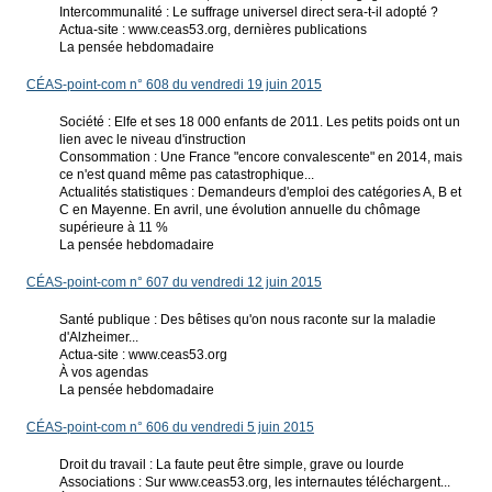
Intercommunalité : Le suffrage universel direct sera-t-il adopté ?
Actua-site : www.ceas53.org, dernières publications
La pensée hebdomadaire
CÉAS-point-com n° 608 du vendredi 19 juin 2015
Société : Elfe et ses 18 000 enfants de 2011. Les petits poids ont un
lien avec le niveau d'instruction
Consommation : Une France "encore convalescente" en 2014, mais
ce n'est quand même pas catastrophique...
Actualités statistiques : Demandeurs d'emploi des catégories A, B et
C en Mayenne. En avril, une évolution annuelle du chômage
supérieure à 11 %
La pensée hebdomadaire
CÉAS-point-com n° 607 du vendredi 12 juin 2015
Santé publique : Des bêtises qu'on nous raconte sur la maladie
d'Alzheimer...
Actua-site : www.ceas53.org
À vos agendas
La pensée hebdomadaire
CÉAS-point-com n° 606 du vendredi 5 juin 2015
Droit du travail : La faute peut être simple, grave ou lourde
Associations : Sur www.ceas53.org, les internautes téléchargent...