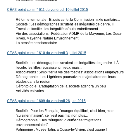
CÉAS-point-com n° 611 du vendredi 10 juillet 2015
Réforme territoriale : Et puis ce fut la Commission mixte paritaire...
Société : Les démographes scrutent les inégalités de genre. II.
Travail et famille : les inégalités s'auto-entretiennent
Vie des associations : Fédération ADMR de la Mayenne, Les Deux-
Rives, Mayenne Nature Environnement
La pensée hebdomadaire
CÉAS-point-com n° 610 du vendredi 3 juillet 2015
Société : Les démographes scrutent les inégalités de gendre. I. À
l'école, les filles réussissent mieux, mais...
Associations : Simplifier la vie des "petites" associations employeurs
Démographie : Les Ligériens poursuivent majoritairement leurs
études dans la région
Gérontologie : L'adaptation de la société attendra un peu
Activités estivales
CÉAS-point-com n° 609 du vendredi 26 juin 2015
Société : Pour les Français, "manger équilibré, c'est bien, mais
"cuisiner maison", ce n'est pas mal non plus...
Démographie : Des "réfugiés" ? Plutôt des "migrations
environnementales"...
Patrimoine : Musée Tatin, à Cossé-le-Vivien, c'est gagné !