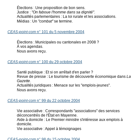
Élections : Une proposition de bon sens.
Justice :
"On faboue l'homme dans sa dignité"
.
Actualités parlementaires : La loi rurale et les associations.
Médias : Un
"combat"
se termine.
CEAS-point-com
n° 101 du 5 novembre 2004
Élections : Municipales ou cantonales en 2008 ?
Á vos agendas.
Nous avons reçu.
CEAS-point-com
n° 100 du 29 octobre 2004
Santé publique : Et si on arrêtait d'en parler ?
Revue de presse : Le tourisme de découverte économique dans
La
Gazette
.
Actualités juridiques : Menace sur les "emplois-jeunes".
Nous avons reçu.
CEAS-point-com
n° 99 du 22 octobre 2004
Vie associative : Correspondants "associations" des services
déconcentrés de l'État en Mayenne.
Aide à domicile : Le Premier ministre s'intéresse aux emplois à
domicile.
Vie associative : Appel à témoignages
CEAS-point-com
n° 98 du 15 octobre 2004