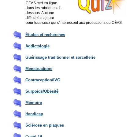
CÉAS met en ligne
dans les rubriques ci-
dessous. Aucune
difficulté majeure
pour tous ceux qui s'intéressent aux productions du CÉAS.
Études et recherches
Addictologie
Guérissage traditionnel et sorcellerie
Menstru
ations
Contraception/IVG
Surpoids/Obésité
Mémoire
Ha
ndicap
S
clérose en plaques
Covid-19