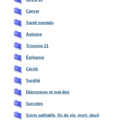
Ca
ncer
Santé mentale
Autisme
Tri
somie 21
Épilep
sie
Cécité
Surdité
D
épression et mal-être
Suicides
Soins palliatifs, fin de vie, mort, deuil