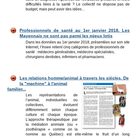
difficultés liées à la santé ? Le collectif ne dispose pas de
budget, mais peut avoir des idées…
Pr
ofessionnels de santé au 1er janvier 2018. Les
Mayennais ne sont pas parmi les mieux lotis
Dans les données au 1er janvier 2018, présentées sur son site
Internet, l’Insee retient cinq catégories de professionnels de
santé : médecins généralistes, médecins spécialistes,
chirurgiens dentistes, infirmiers et pharmaciens.
Les re
lations homme/animal à travers
les siècles. De
la "machine" à l'animal
familier...
Les représentations de
l’animal, individuelles ou
collectives, évoluent
différemment selon chaque
culture et chaque époque.
L’approche thérapeutique par
la médiation animale (ou «
zoothérapie » comme on la
nomme au Québec) est elle-même le fruit d’un long