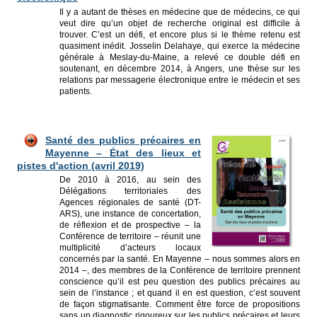
Il y a autant de thèses en médecine que de médecins, ce qui
veut dire qu’un objet de recherche original est difficile à
trouver. C’est un défi, et encore plus si le thème retenu est
quasiment inédit. Josselin Delahaye, qui exerce la médecine
générale à Meslay-du-Maine, a relevé ce double défi en
soutenant, en décembre 2014, à Angers, une thèse sur les
relations par messagerie électronique entre le médecin et ses
patients.
Santé
des publics précaires en
Mayenne – État des lieux et
pistes d'action (avril 2019)
De 2010 à 2016, au sein des
Délégations territoriales des
Agences régionales de santé (DT-
ARS), une instance de concertation,
de réflexion et de prospective – la
Conférence de territoire – réunit une
multiplicité d’acteurs locaux
concernés par la santé. En Mayenne – nous sommes alors en
2014 –, des membres de la Conférence de territoire prennent
conscience qu’il est peu question des publics précaires au
sein de l’instance ; et quand il en est question, c’est souvent
de façon stigmatisante. Comment être force de propositions
sans un diagnostic rigoureux sur les publics précaires et leurs