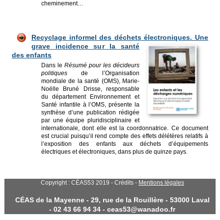
cheminement…
Recyclage informel des déchets
électroniques. Une
grave incidence su
r la santé
des enfants
Dans le
Résumé pour les décideurs
politiques
de l’Organisation
mondiale de la santé (OMS), Marie-
Noëlle Bruné Drisse, responsable
du département Environnement et
Santé infantile à l’OMS, présente la
synthèse d’une publication rédigée
par une équipe pluridisciplinaire et
internationale, dont elle est la coordonnatrice. Ce document
est crucial puisqu’il rend compte des effets délétères relatifs à
l’exposition des enfants aux déchets d’équipements
électriques et électroniques, dans plus de quinze pays.
Copyright : CÉAS53 2019 - Crédits -
Mentions légales
CÉAS de la Mayenne - 29, rue de la Rouillère - 53000 Laval
- 02 43 66 94 34 - ceas53@wanadoo.fr