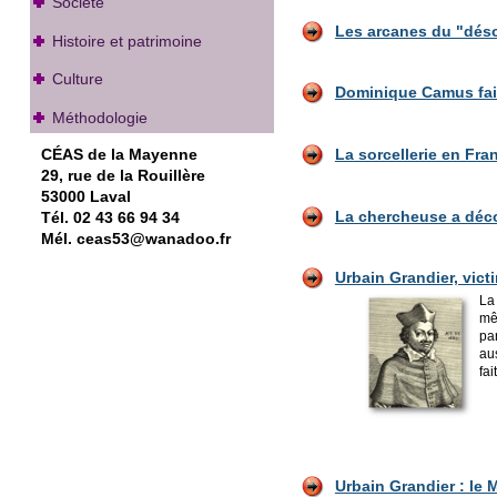
Société
Les arcanes du "désor
Histoire et patrimoine
Culture
Dominique Camus fait
Méthodologie
CÉAS de la Mayenne
La sorcellerie en Fra
29, rue de la Rouillère
53000 Laval
La chercheuse a déco
Tél. 02 43 66 94 34
Mél. ceas53@wanadoo.fr
Urbain Grandier, victi
La
mê
pa
au
fa
Urbai
n Grandier : le