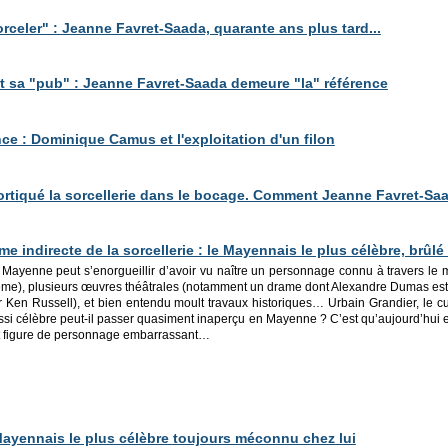
celer" : Jeanne Favret-Saada, quarante ans plus tard...
 sa "pub" : Jeanne Favret-Saada demeure "la" référence
nce : Dominique Camus et l'exploitation d'un filon
rtiqué la sorcellerie dans le bocage. Comment Jeanne Favret-Sa
me indirecte de la sorcellerie : le Mayennais le plus célèbre, brûlé 
 Mayenne peut s’enorgueillir d’avoir vu naître un personnage connu à travers le m
me), plusieurs œuvres théâtrales (notamment un drame dont Alexandre Dumas est co
r Ken Russell), et bien entendu moult travaux historiques… Urbain Grandier, le
ssi célèbre peut-il passer quasiment inaperçu en Mayenne ? C’est qu’aujourd’hui en
it figure de personnage embarrassant…
 Mayennais le plus célèbre toujours méconnu chez lui