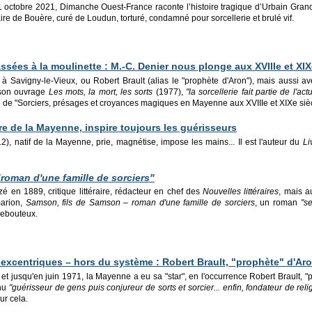
 octobre 2021, Dimanche Ouest-France raconte l’histoire tragique d’Urbain Grand
aire de Bouère, curé de Loudun, torturé, condamné pour sorcellerie et brulé vif.
ssées à la moulinette : M.-C. Denier nous plonge aux XVIIIe et XIX
à Savigny-le-Vieux, ou Robert Brault (alias le "prophète d'Aron"), mais aussi 
t son ouvrage
Les mots, la mort, les sorts
(1977),
"la sorcellerie fait partie de l'a
 de "Sorciers, présages et croyances magiques en Mayenne aux XVIIIe et XIXe sièc
ire de la Mayenne, inspire toujours les guérisseurs
2), natif de la Mayenne, prie, magnétise, impose les mains... Il est l'auteur du
Li
"roman d'une famille de sorciers"
zé en 1889, critique littéraire, rédacteur en chef des
Nouvelles littéraires
, mais a
arion,
Samson, fils de Samson – roman d'une famille de sorciers
, un roman
"s
rebouteux.
excentriques – hors du système : Robert Brault, "prophète" d'Ar
t jusqu'en juin 1971, la Mayenne a eu sa "star", en l'occurrence Robert Brault, 
enu
"guérisseur de gens puis conjureur de sorts et sorcier... enfin, fondateur de reli
ur cela.