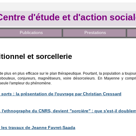
Centre d'étude et d'action socia
Publications
Prestations
tionnel et sorcellerie
t de plus en plus efficace sur le plan thérapeutique. Pourtant, la population a toujo
ebouteux, conjureurs, magnétiseurs, voire désorceleurs. En Mayenne y compris
e seule l'ampleur du phénomène.
 sorts
: la présentation de l'ouvrage par Christian Cressard
, l'ethnographe du CNRS, devient
"sorcière"
: que s'est-il double
ur les travaux de Jeanne Favret-Saada