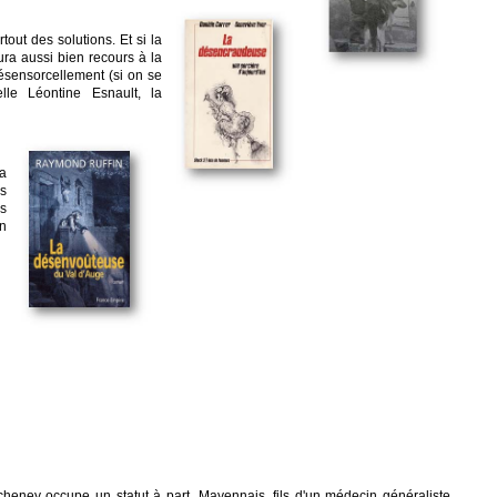
out des solutions. Et si la
ura aussi bien recours à la
désensorcellement (si on se
lle Léontine Esnault, la
la
es
as
an
icheney occupe un statut à part. Mayennais, fils d'un médecin généraliste