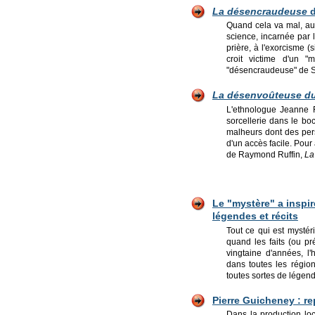
La désencraudeuse
d
Quand cela va mal, au 
science, incarnée par 
prière, à l'exorcisme 
croit victime d'un "
"désencraudeuse" de S
La désenvoûteuse du
L'ethnologue Jeanne F
sorcellerie dans le bo
malheurs dont des per
d'un accès facile. Pour
de Raymond Ruffin,
La
Le "mystère" a inspi
légendes et récits
Tout ce qui est mystéri
quand les faits (ou pr
vingtaine d'années, l
dans toutes les région
toutes sortes de légende
Pierre Guicheney : re
Dans la production loc