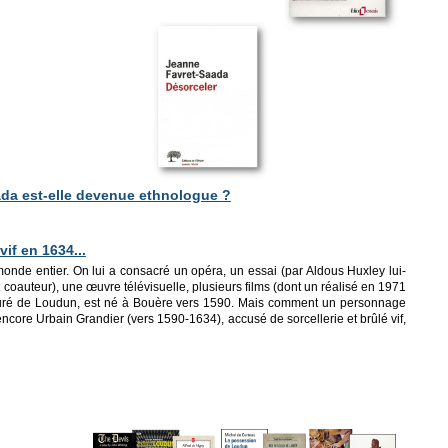
ada est-elle devenue ethnologue ?
vif en 1634...
onde entier. On lui a consacré un opéra, un essai (par Aldous Huxley lui-
auteur), une œuvre télévisuelle, plusieurs films (dont un réalisé en 1971
 curé de Loudun, est né à Bouère vers 1590. Mais comment un personnage
core Urbain Grandier (vers 1590-1634), accusé de sorcellerie et brûlé vif,