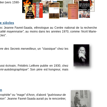
ier (vers 1590-
e siècles
avec Jeanne Favret-Saada, ethnologue au Centre national de la recherche
ctualité mayennaise"
, au moins dans les années 1970, comme l'écrit Marie-
les".
vre des Secrets merveilleux
, un "classique" chez les
ussi écrivain, Frédéric Lefèvre publie en 1930, chez
emi-autobiographique"
. Son père est hongreur, mais
on
"prophète" ou "mage" d'Aron, d'abord
"guérisseur de
gion"
. Jeanne Favret-Saada aurait pu le rencontrer,