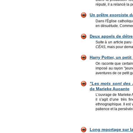
réputé, il a relancé la p
Un prêtre exorciste d
Dans l'Église catholiqu
en désuétude. Comment s
Deux appels de détr
Suite à un article par
CÉAS
, mais pour deman
Harry Potter, un peti
On raconte que certai
imposé au rayon "jeunes
aventures de ce petit g
"Les mots sont des a
de Marieke Aucante
L’ouvrage de Marieke 
il s’agit d’une très 
ethnographique. Il est v
patience et la persév
Long reportage sur la