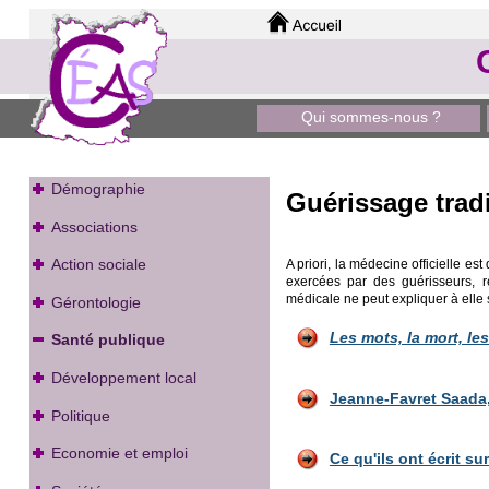
Qui sommes-nous ?
Démographie
Guérissage tradi
Associations
Action sociale
A priori, la médecine officielle es
exercées par des guérisseurs, r
médicale ne peut expliquer à ell
Gérontologie
Les mots, la mort, les
Santé publique
Développement local
Jeanne-Favret Saada
Politique
Economie et emploi
Ce qu'ils ont écrit s