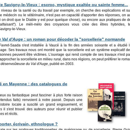
e Savigny-le-Vieux : escroc, mystique exaltée ou sainte femme...
niveau de la santé ou du travail par exemple, on cherche des explications et surt
le médecin ou le vétérinaire, n'est pas en capacité d'apporter des réponses, on a
(si on droit que le Diable y est pour quelque chose), ou encore aux pratiques de 
malfaisant"). Le méli-mélo des croyances vous crée des êtres hybrides, te
avigny-le-Vieux.
 Val d'Auge
: un roman pour décoder la "sorcellerie" normande
avret-Saada s'est installée à Vaucé à la fin des années soixante et a étudié 
cage. Ses travaux nous ont montré que la sorcellerie est un système explicatif d
sonnes peuvent être victimes. L'ouvrage qui rend compte de ses travaux n'est p
 approcher la sorcellerie en milieu rural, dans nos régions, on peut préférer le rom
 désenvoûteuse du Val d'Auge
, publié en 2003.
ré en Mayenne : des catalogues de
eux ou fantastique peut fasciner à plus forte raison
étendus faits) renvoient à notre passé. Depuis une
'histoire locale a suscité un grand engouement, et
s il s'est trouvé des auteurs pour réunir et publier
s et récits.
porter, écrivain, ethnologue ?
ale sur les pratiques traditionnelles de guérissage ou de sorcellerie, Pierre Gu