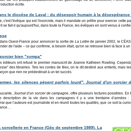
roduction écrite.
ans le diocèse de Laval : du désespoir humain à la désespérance s
e, c'est l'évêque qui est l'exorciste, mais il mandate un prêtre pour exercer cette p
e fait-il qu'aujourd'hui, dans toute la France, les évêques en sont venus à confier
esse
u dans
Ouest-France
pour annoncer la sortie de
La Lettre
de janvier 2002, le CÉAS
der de l'aide – ce qui confirme, si besoin était, qu'on se retrouve bien là face à 
t sorcier bien "sympa"
ns éditeurs ont refusé le premier manuscrit de Joanne Kathleen Rowling. Cepen
se" des librairies. Tels les contes de fées, on le dit destiné aux enfants, mais l
arçon que rien ne prédestinait à un tel succès.
rmes, les silences pèsent parfois lourd"
.
Journal d'un sorcier
Aucante,
Journal d’un sorcier de campagne
, offre plusieurs lectures possibles. En 
fine description de la vie dans les campagnes il y a une trentaine d’années : 
rai que l’auteure est journaliste et en réunit toutes les qualités, que ce soit la curi
érance…
 s
orcellerie
en France (Géo de septembre 1989). La