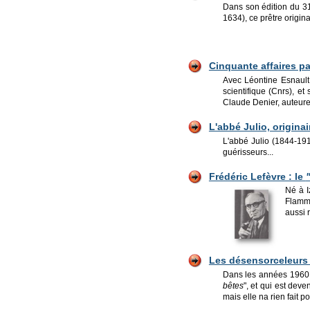
Dans son édition du 31
1634), ce prêtre origin
Cinquante affaires pa
Avec Léontine Esnault 
scientifique (Cnrs), e
Claude Denier, auteure
L'abbé Julio, origina
L'abbé Julio (1844-191
guérisseurs...
Frédéric Lefèvre : le
Né à I
Flamm
aussi 
Les désensorceleurs 
Dans les années 1960 e
bêtes
", et qui est dev
mais elle na rien fait po