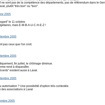
 ne sont pas de la compétence des départements, pas de référendum dans le Ger
val, plutôt "très bon" ou "bon".
bre 2005
gard" le 11 octobre.
dgétaires, mais E-M-B-A-U-C-H-E-Z !
ptembre 2005
nt pas ceux que l'on croit.
ptembre 2005
istiquement, fin juillet, le chômage diminue.
erme rend à disparaître.
cents" existent aussi à Laval.
ptembre 2005
 autorisation ? Une possibilité d'option très contestée.
des associations à Laval.
tembre 2005