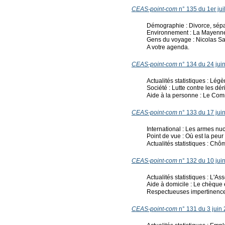
CEAS-point-com
n° 135 du 1er jui
Démographie : Divorce, sépa
Environnement : La Mayenne 
Gens du voyage : Nicolas Sa
A votre agenda.
CEAS-point-com
n° 134 du 24 jui
Actualités statistiques : Lé
Société : Lutte contre les dé
Aide à la personne : Le Comm
CEAS-point-com
n° 133 du 17 jui
International : Les armes nu
Point de vue : Où est la peur
Actualités statistiques : Chô
CEAS-point-com
n° 132 du 10 jui
Actualités statistiques : L'
Aide à domicile : Le chèque 
Respectueuses impertinence
CEAS-point-com
n° 131 du 3 juin