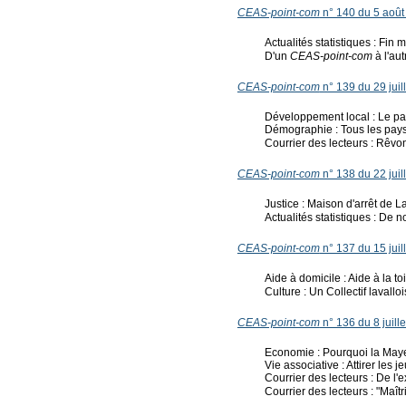
CEAS-point-com
n° 140 du 5 août
Actualités statistiques : Fi
D'un
CEAS-point-com
à l'au
CEAS-point-com
n° 139 du 29 juil
Développement local : Le 
Démographie : Tous les pays
Courrier des lecteurs : Rêvon
CEAS-point-com
n° 138 du 22 juil
Justice : Maison d'arrêt de L
Actualités statistiques : D
CEAS-point-com
n° 137 du 15 juil
Aide à domicile : Aide à la toi
Culture : Un Collectif lavall
CEAS-point-com
n° 136 du 8 juill
Economie : Pourquoi la May
Vie associative : Attirer les j
Courrier des lecteurs : De l'
Courrier des lecteurs : "Maît