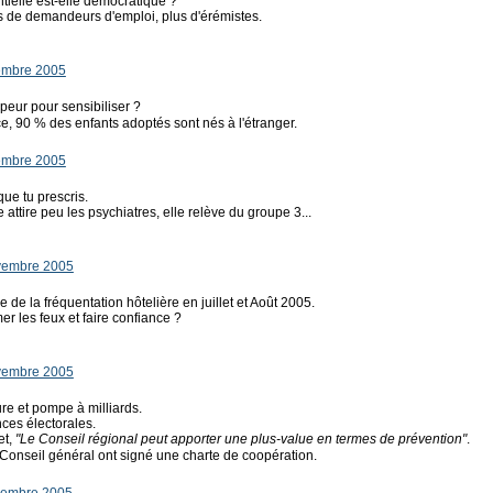
ntielle est-elle démocratique ?
ins de demandeurs d'emploi, plus d'érémistes.
embre 2005
 peur pour sensibiliser ?
ce, 90 % des enfants adoptés sont nés à l'étranger.
embre 2005
ue tu prescris.
ttire peu les psychiatres, elle relève du groupe 3...
vembre 2005
se de la fréquentation hôtelière en juillet et Août 2005.
er les feux et faire confiance ?
vembre 2005
re et pompe à milliards.
nces électorales.
et,
"Le Conseil régional peut apporter une plus-value en termes de prévention"
.
e Conseil général ont signé une charte de coopération.