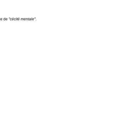
nce de
"cécité mentale"
.