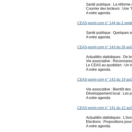
Santé publique : La réforme 
Courrier des lecteurs : Une
"
A votre agenda.
CEAS-point-com
n° 144 du 2 sep
Santé publique : Quelques s
A votre agenda.
CEAS-point-com
n° 143 du 26 ao
Actualités statistiques : De 
Vie associative : Reconnaissa
Le CEAS au quotidien : Un i
A votre agenda.
CEAS-point-com
n° 142 du 19 ao
Vie associative : Bientôt des 
Développement local : Les p
A votre agenda.
CEAS-point-com
n° 141 du 12 ao
Actualités statistiques : L'
Elections : Propositions pour
A votre agenda.