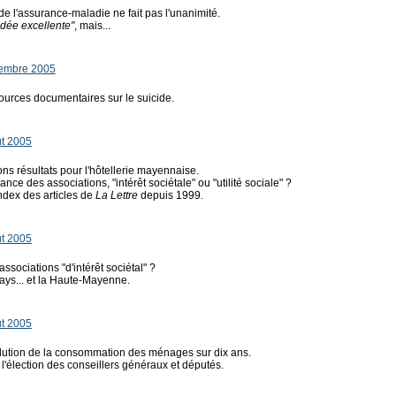
de l'assurance-maladie ne fait pas l'unanimité.
idée excellente"
, mais...
tembre 2005
ources documentaires sur le suicide.
ût 2005
bons résultats pour l'hôtellerie mayennaise.
nce des associations, "intérêt sociétale" ou "utilité sociale" ?
ndex des articles de
La Lettre
depuis 1999.
ût 2005
associations "d'intérêt sociétal" ?
ays... et la Haute-Mayenne.
ût 2005
évolution de la consommation des ménages sur dix ans.
 l'élection des conseillers généraux et députés.