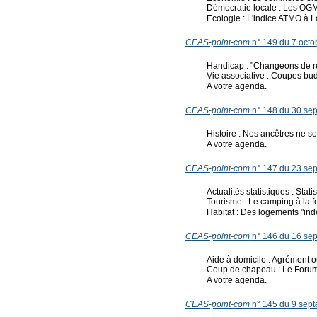
Démocratie locale : Les OGM
Ecologie : L'indice ATMO à La
CEAS-point-com
n° 149 du 7 octo
Handicap : "Changeons de re
Vie associative : Coupes bu
A votre agenda.
CEAS-point-com
n° 148 du 30 se
Histoire : Nos ancêtres ne so
A votre agenda.
CEAS-point-com
n° 147 du 23 se
Actualités statistiques : Stat
Tourisme : Le camping à la f
Habitat : Des logements "indé
C
EAS-point-com
n° 146 du 16 se
Aide à domicile : Agrément ou
Coup de chapeau : Le Forum 
A votre agenda.
CEAS-point-com
n° 145 du 9 sep