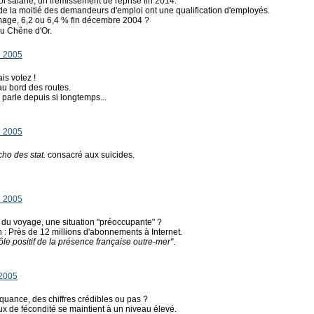
loi salarié, un frémissement de reprise fin 2014.
s de la moitié des demandeurs d'emploi ont une qualification d'employés.
ômage, 6,2 ou 6,4 % fin décembre 2004 ?
u Chêne d'Or.
i 2005
is votez !
au bord des routes.
 parle depuis si longtemps...
i 2005
ho des stat.
consacré aux suicides.
i 2005
s du voyage, une situation "préoccupante" ?
n : Près de 12 millions d'abonnements à Internet.
ôle positif de la présence française outre-mer"
.
 2005
inquance, des chiffres crédibles ou pas ?
taux de fécondité se maintient à un niveau élevé.