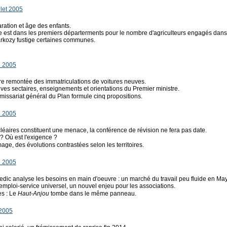
llet 2005
ration et âge des enfants.
est dans les premiers départerments pour le nombre d'agriculteurs engagés dan
rkozy fustige certaines communes.
n 2005
gère remontée des immatriculations de voitures neuves.
rives sectaires, enseignements et orientations du Premier ministre.
issariat général du Plan formule cinq propositions.
n 2005
cléaires constituent une menace, la conférence de révision ne fera pas date.
 ? Où est l'exigence ?
mage, des évolutions contrastées selon les territoires.
n 2005
Assedic analyse les besoins en main d'oeuvre : un marché du travail peu fluide en M
emploi-service universel, un nouvel enjeu pour les associations.
s : Le
Haut-Anjou
tombe dans le même panneau.
 2005