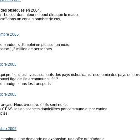
vembre 2005
% des obsèques en 2004.
 : Le coordonnateur ne peut être que le maire.
euse" dans un certain nombre de cas.
embre 2005
0 demandeurs d'emploi en plus sur un mois.
cerne 1,2 million de personnes.
obre 2005
 A qui profitent les investissements des pays riches dans l'économie des pays en d
ouvel âge de l'intercommunalité" ?
% du budget dans les transports.
obre 2005
rançais. Nous avons voté ; ils sont notés...
 CEAS, les naissances domiciliées par commune et par canton.
ptés.
obre 2005
tronique, une demande en expansion, une offre qui s'adapte.