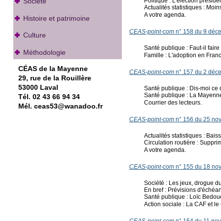
Société
Politique : L'élection préside
Actualités statistiques : Mo
A votre agenda.
Histoire et patrimoine
CEAS-point-com
n° 158 du 9 déc
Culture
Santé publique : Faut-il faire
Méthodologie
Famille : L'adoption en Fran
CÉAS de la Mayenne
CEAS-point-com
n° 157 du 2 déc
29, rue de la Rouillère
53000 Laval
Santé publique : Dis-moi ce q
Santé publique : La Mayenne a
Tél. 02 43 66 94 34
Courrier des lecteurs.
Mél. ceas53@wanadoo.fr
CEAS-point-com
n° 156 du 25 no
Actualités statistiques : Bais
Circulation routière : Supprim
A votre agenda.
CEAS-point-com
n° 155 du 18 no
Société : Les jeux, drogue du
En bref : Prévisions d'échéa
Santé publique : Loïc Bedou
Action sociale : La CAF et l