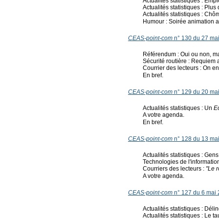
Actualités statistiques : Emp
Actualités statistiques : Plu
Actualités statistiques : Ch
Humour : Soirée animation a
CEAS-point-com
n° 130 du 27 ma
Référendum : Oui ou non, ma
Sécurité routière : Requiem 
Courrier des lecteurs : On en
En bref.
CEAS-point-com
n° 129 du 20 ma
Actualités statistiques : Un
Ec
A votre agenda.
En bref.
CEAS-point-com
n° 128 du 13 ma
Actualités statistiques : Gen
Technologies de l'informatio
Courriers des lecteurs :
"Le r
A votre agenda.
CEAS-point-com
n° 127 du 6 mai
Actualités statistiques : Dél
Actualités statistiques : Le 