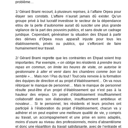
problème…
1/ Gérard Brami recourt, à plusieurs reprises, à l’affaire Orpea pour
étayer ses constats. L’affaire n’aurait jamais dû exister. Qu’un
groupe privé à but lucratif investisse le secteur de la dépendance
et/ou de la perte d’autonomie aurait dû susciter une plus grande
vigilance de la part des pouvoirs publics, et sans doute un cadrage
juridique. Cependant, généraliser la situation des Ehpad à partir
des dérives d’Orpea nous apparaît injuste pour tous les
établissements, privés ou publics, qui s’efforcent de faire
humainement leur travail.
2/ Gérard Brami regrette que les contraintes en Ehpad soient trop
importantes. Par exemple,
« on oblige les résidents à prendre leurs
repas en commun, on limite les heures de visite, on autorise le
gestionnaire à aller et venir dans les chambres comme bon lui
semble »
… Mais non ! Pas du tout ! Tout cela renvoie à la formation
des équipes de direction et au projet d’établissement… On va nous
rétorquer le manque de personnel… Mais le manque de personnel
résulte peut-être d’un projet d’établissement qui n’est pas à la
hauteur des enjeux. Un projet d’établissement insuffisamment
collaboratif dans son élaboration, insuffisamment ambitieux et
novateur… Si le personnel, les résidents et leurs proches ont
participé à l’élaboration du projet d’établissement, chacun va y
adhérer et on peut espérer une meilleure qualité de vie, y compris
au travail, un accompagnement et une prise en soins adaptés,
moins d’usure au niveau des professionnels, moins d’absentéisme
et donc une répartition du travail satisfaisante, avec de l’entraide et