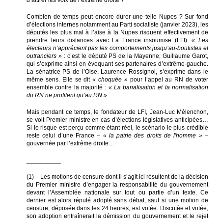
d’attirer les voix de l’extrême droite ?
Combien de temps peut encore durer une telle Nupes ? Sur fond
d’élections internes notamment au Parti socialiste (janvier 2023), les
députés les plus mal à l’aise à la Nupes risquent effectivement de
prendre leurs distances avec La France insoumise (LFI).
« Les
électeurs n’apprécient pas les comportements jusqu’au-boutistes et
outranciers »
: c’est le député PS de la Mayenne, Guillaume Garot,
qui s’exprime ainsi en évoquant ses partenaires d’extrême-gauche.
La sénatrice PS de l’Oise, Laurence Rossignol, s’exprime dans le
même sens. Elle se dit
« choquée »
pour l’appel au RN de voter
ensemble contre la majorité :
« La banalisation et la normalisation
du RN ne profitent qu’au RN »
.
Mais pendant ce temps, le fondateur de LFI, Jean-Luc Mélenchon,
se voit Premier ministre en cas d’élections législatives anticipées…
Si le risque est perçu comme étant réel, le scénario le plus crédible
reste celui d’une France –
« la patrie des droits de l'homme »
–
gouvernée par l’extrême droite…
__________
(1) – Les motions de censure dont il s’agit ici résultent de la décision
du Premier ministre d’engager la responsabilité du gouvernement
devant l’Assemblée nationale sur tout ou partie d’un texte. Ce
dernier est alors réputé adopté sans débat, sauf si une motion de
censure, déposée dans les 24 heures, est votée. Discutée et votée,
son adoption entraînerait la démission du gouvernement et le rejet