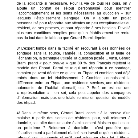
de la solidarité si nécessaire. Pour la vie de tous les jours, on y
ajoute un contrat de séjour personnalisé pour identifier
l’accompagnement et les soins nécessaires au quotidien – sur
lesquels l’établissement s’engage. On y ajoute un projet
personnalisé pour répondre aux attentes un peu exceptionnelles du
résident, de ses proches, et pour répondre à ses besoins. Et voilà
plusieurs conditions remplies pour qu’un établissement ne rentre
pas du tout dans le tableau que Gérard Brami dépeint.
3/ L’expert tombe dans la facilité en recourant à des données de
sondage sans la source, l’année, la composition et la taille de
l’échantillon, la technique utilisée, la question posée… Ainsi, Gérard
Brami prend
« pour preuve »
que 80 % des Français rejettent le
modèle des Ehpad. Parmi ceux qui ont répondu à ce sondage,
combien peuvent décrire ce qu’est un Ehpad et combien sont déjà
entrés dans un tel établissement ? Combien connaissent la
différence entre un Ehpad, une résidence services, une résidence
autonomie, de l’habitat alternatif, etc. ? Bref, on est sur une
« représentation » : en soi, cela peut appeler des campagnes
d’information, mais pas une totale remise en question du modèle
des Ehpad.
4/ Dans le même sens, Gérard Brami conclut à la preuve d’un
malaise à partir des sorties de résidents pour, soit retourner à
domicile, soit aller dans un autre établissement. Mais en quoi est-ce
un problème ? Retourner à domicile : c’est peut-être que
l’établissement a parfaitement réalisé son travail et qu’un résident a
retrouvé son autonomie et qu’il peut retourner chez lui. L’Ehpad