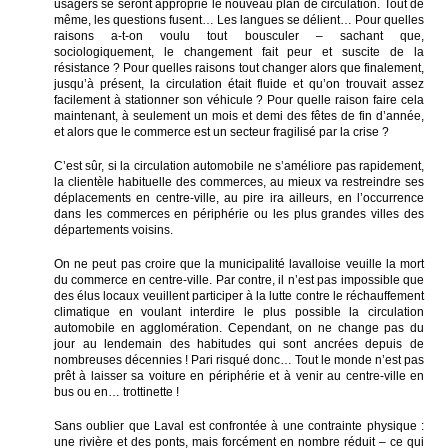
usagers se seront approprié le nouveau plan de circulation. Tout de
même, les questions fusent… Les langues se délient… Pour quelles
raisons a-t-on voulu tout bousculer – sachant que,
sociologiquement, le changement fait peur et suscite de la
résistance ? Pour quelles raisons tout changer alors que finalement,
jusqu’à présent, la circulation était fluide et qu’on trouvait assez
facilement à stationner son véhicule ? Pour quelle raison faire cela
maintenant, à seulement un mois et demi des fêtes de fin d’année,
et alors que le commerce est un secteur fragilisé par la crise ?
C’est sûr, si la circulation automobile ne s’améliore pas rapidement,
la clientèle habituelle des commerces, au mieux va restreindre ses
déplacements en centre-ville, au pire ira ailleurs, en l’occurrence
dans les commerces en périphérie ou les plus grandes villes des
départements voisins.
On ne peut pas croire que la municipalité lavalloise veuille la mort
du commerce en centre-ville. Par contre, il n’est pas impossible que
des élus locaux veuillent participer à la lutte contre le réchauffement
climatique en voulant interdire le plus possible la circulation
automobile en agglomération. Cependant, on ne change pas du
jour au lendemain des habitudes qui sont ancrées depuis de
nombreuses décennies ! Pari risqué donc… Tout le monde n’est pas
prêt à laisser sa voiture en périphérie et à venir au centre-ville en
bus ou en… trottinette !
Sans oublier que Laval est confrontée à une contrainte physique :
une rivière et des ponts, mais forcément en nombre réduit – ce qui