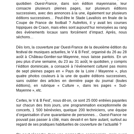
quotidien
Ouest-France
, dans son édition mayennaise, leur
consacre plusieurs pleines pages, sur plusieurs éditions
successives, avec des annonces à la une, également sur plusieurs
éditions successives… Peut-être le Stade Lavallois en finale de la
Coupe de France de football ? Autrefois, il y avait les courses
hippiques de Craon, mais elles sont aujourd’hui renvoyées au rang
des événements locaux sans forcément d’impact. Après, nous
séchons…
Dès lors, la couverture par Ouest-France de la deuxième édition du
festival de musiques actuelles, le V & B Fest’, organisé du 26 au 28
août à Château-Gontier-sur-Mayenne, nous laisse pantois. En un
peu plus d’une semaine, du 23 au 31 août, le quotidien, y compris
l’édition dominicale, a consacré à l’événement culturel pas moins
de sept pleines pages en « Pays de la Loire / Mayenne », plus
quatre photos couleurs à la une de quatre éditions successives,
sans oublier des articles en dernière page du journal (toutes
éditions), en rubrique « Culture », dans les pages « Sud-
Mayenne », etc.
Certes, le V & B Fest’, nous dit-on, ce sont 25 000 entrées payantes
sur chacun des trois jours, une programmation exceptionnelle de
concerts, 1 500 bénévoles, quelque 200 techniciens, une équipe
d’organisation d’une quarantaine de personnes…
Ouest-France
ne
pouvait pas passer à côté, mais devait-il en faire autant, surtout au
regard de ses pratiques habituelles de couverture de l’actualité ?