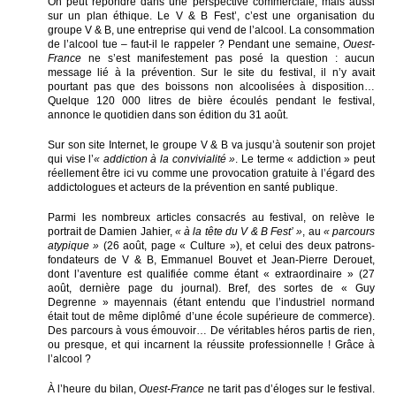
On peut répondre dans une perspective commerciale, mais aussi
sur un plan éthique. Le V & B Fest’, c’est une organisation du
groupe V & B, une entreprise qui vend de l’alcool. La consommation
de l’alcool tue – faut-il le rappeler ? Pendant une semaine,
Ouest-
France
ne s’est manifestement pas posé la question : aucun
message lié à la prévention. Sur le site du festival, il n’y avait
pourtant pas que des boissons non alcoolisées à disposition…
Quelque 120 000 litres de bière écoulés pendant le festival,
annonce le quotidien dans son édition du 31 août.
Sur son site Internet, le groupe V & B va jusqu’à soutenir son projet
qui vise l’
« addiction à la convivialité »
. Le terme « addiction » peut
réellement être ici vu comme une provocation gratuite à l’égard des
addictologues et acteurs de la prévention en santé publique.
Parmi les nombreux articles consacrés au festival, on relève le
portrait de Damien Jahier,
« à la tête du V & B Fest’ »
, au
« parcours
atypique »
(26 août, page « Culture »), et celui des deux patrons-
fondateurs de V & B, Emmanuel Bouvet et Jean-Pierre Derouet,
dont l’aventure est qualifiée comme étant « extraordinaire » (27
août, dernière page du journal). Bref, des sortes de « Guy
Degrenne » mayennais (étant entendu que l’industriel normand
était tout de même diplômé d’une école supérieure de commerce).
Des parcours à vous émouvoir… De véritables héros partis de rien,
ou presque, et qui incarnent la réussite professionnelle ! Grâce à
l’alcool ?
À l’heure du bilan,
Ouest-France
ne tarit pas d’éloges sur le festival.