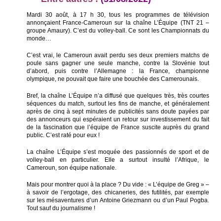
Mardi 30 août, à 17 h 30, tous les programmes de télévision
annonçaient France-Cameroun sur la chaîne L’Équipe (TNT 21 –
groupe Amaury). C’est du volley-ball. Ce sont les Championnats du
monde…
C’est vrai, le Cameroun avait perdu ses deux premiers matchs de
poule sans gagner une seule manche, contre la Slovénie tout
d’abord, puis contre l’Allemagne : la France, championne
olympique, ne pouvait que faire une bouchée des Camerounais.
Bref, la chaîne L’Équipe n’a diffusé que quelques très, très courtes
séquences du match, surtout les fins de manche, et généralement
après de cinq à sept minutes de publicités sans doute payées par
des annonceurs qui espéraient un retour sur investissement du fait
de la fascination que l’équipe de France suscite auprès du grand
public. C’est raté pour eux !
La chaîne L’Équipe s’est moquée des passionnés de sport et de
volley-ball en particulier. Elle a surtout insulté l’Afrique, le
Cameroun, son équipe nationale.
Mais pour montrer quoi à la place ? Du vide : « L’équipe de Greg » –
à savoir de l’ergotage, des chicaneries, des futilités, par exemple
sur les mésaventures d’un Antoine Griezmann ou d’un Paul Pogba.
Tout sauf du journalisme !