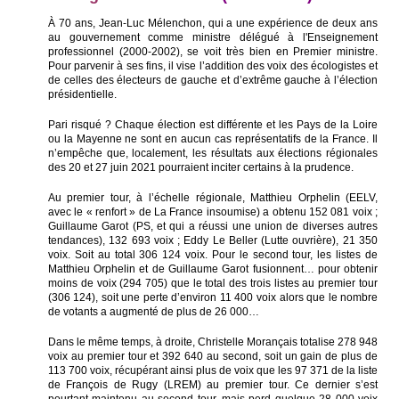
À 70 ans, Jean-Luc Mélenchon, qui a une expérience de deux ans
au gouvernement comme ministre délégué à l'Enseignement
professionnel (2000-2002), se voit très bien en Premier ministre.
Pour parvenir à ses fins, il vise l’addition des voix des écologistes et
de celles des électeurs de gauche et d’extrême gauche à l’élection
présidentielle.
Pari risqué ? Chaque élection est différente et les Pays de la Loire
ou la Mayenne ne sont en aucun cas représentatifs de la France. Il
n’empêche que, localement, les résultats aux élections régionales
des 20 et 27 juin 2021 pourraient inciter certains à la prudence.
Au premier tour, à l’échelle régionale, Matthieu Orphelin (EELV,
avec le « renfort » de La France insoumise) a obtenu 152 081 voix ;
Guillaume Garot (PS, et qui a réussi une union de diverses autres
tendances), 132 693 voix ; Eddy Le Beller (Lutte ouvrière), 21 350
voix. Soit au total 306 124 voix. Pour le second tour, les listes de
Matthieu Orphelin et de Guillaume Garot fusionnent… pour obtenir
moins de voix (294 705) que le total des trois listes au premier tour
(306 124), soit une perte d’environ 11 400 voix alors que le nombre
de votants a augmenté de plus de 26 000…
Dans le même temps, à droite, Christelle Morançais totalise 278 948
voix au premier tour et 392 640 au second, soit un gain de plus de
113 700 voix, récupérant ainsi plus de voix que les 97 371 de la liste
de François de Rugy (LREM) au premier tour. Ce dernier s’est