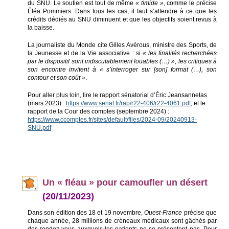
du SNU. Le soutien est tout de même
« timide »
, comme le précise
Éléa Pommiers. Dans tous les cas, il faut s’attendre à ce que les
crédits dédiés au SNU diminuent et que les objectifs soient revus à
la baisse.
La journaliste du Monde cite Gilles Avérous, ministre des Sports, de
la Jeunesse et de la Vie associative : si
« les finalités recherchées
par le dispositif sont indiscutablement louables (…) », les critiques à
son encontre invitent à « s’interroger sur [son] format (…), son
contour et son coût »
.
Pour aller plus loin, lire le rapport sénatorial d’Éric Jeansannetas
(mars 2023) :
https://www.senat.fr/rap/r22-406/r22-4061.pdf
, et le
rapport de la Cour des comptes (septembre 2024) :
https://www.ccomptes.fr/sites/default/files/2024-09/20240913-
SNU.pdf
Un
« fléau » pour camoufler un désert
(20/11/2023)
Dans son édition des 18 et 19 novembre,
Ouest-France
précise que
chaque année, 28 millions de créneaux médicaux sont gâchés par