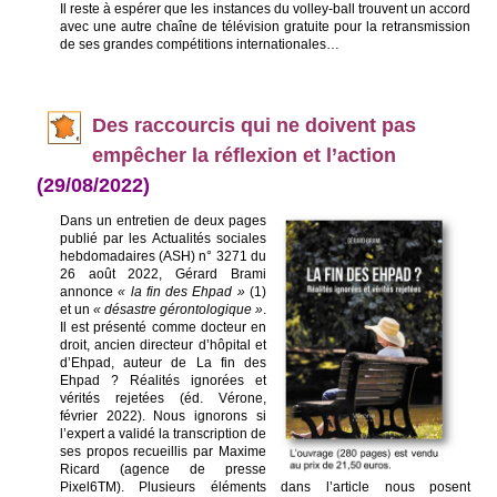
Il reste à espérer que les instances du volley-ball trouvent un accord
avec une autre chaîne de télévision gratuite pour la retransmission
de ses grandes compétitions internationales…
De
s raccourcis qui ne doivent pas
empêcher la réflexion et l’action
(29/08/2022)
Dans un entretien de deu
x pages
publié par les Actualités sociales
hebdomadaires (ASH) n° 3271 du
26 août 2022, Gérard Brami
annonce
« la fin des Ehpad »
(1)
et un
« désastre gérontologique »
.
Il est présenté comme docteur en
droit, ancien directeur d’hôpital et
d’Ehpad, auteur de La fin des
Ehpad ? Réalités ignorées et
vérités rejetées (éd. Vérone,
février 2022). Nous ignorons si
l’expert a validé la transcription de
ses propos recueillis par Maxime
Ricard (agence de presse
Pixel6TM). Plusieurs éléments dans l’article nous posent