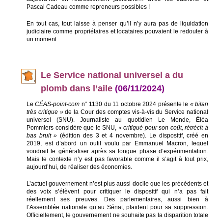
Pascal Cadeau comme repreneurs possibles !
En tout cas, tout laisse à penser qu’il n’y aura pas de liquidation
judiciaire comme propriétaires et locataires pouvaient le redouter à
un moment.
Le Service national universel a du
plomb dans l’aile
(06/11/2024)
Le
CÉAS-point-com
n° 1130 du 11 octobre 2024 présente le
« bilan
très critique »
de la Cour des comptes vis-à-vis du Service national
universel (SNU). Journaliste au quotidien Le Monde, Éléa
Pommiers considère que le SNU,
« critiqué pour son coût, rétrécit à
bas bruit »
(édition des 3 et 4 novembre). Le dispositif, créé en
2019, est d’abord un outil voulu par Emmanuel Macron, lequel
voudrait le généraliser après sa longue phase d’expérimentation.
Mais le contexte n’y est pas favorable comme il s’agit à tout prix,
aujourd’hui, de réaliser des économies.
L’actuel gouvernement n’est plus aussi docile que les précédents et
des voix s’élèvent pour critiquer le dispositif qui n’a pas fait
réellement ses preuves. Des parlementaires, aussi bien à
l’Assemblée nationale qu’au Sénat, plaident pour sa suppression.
Officiellement, le gouvernement ne souhaite pas la disparition totale