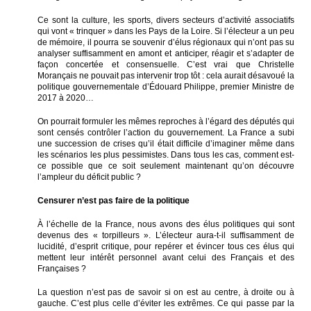
Ce sont la culture, les sports, divers secteurs d’activité associatifs
qui vont « trinquer » dans les Pays de la Loire. Si l’électeur a un peu
de mémoire, il pourra se souvenir d’élus régionaux qui n’ont pas su
analyser suffisamment en amont et anticiper, réagir et s’adapter de
façon concertée et consensuelle. C’est vrai que Christelle
Morançais ne pouvait pas intervenir trop tôt : cela aurait désavoué la
politique gouvernementale d’Édouard Philippe, premier Ministre de
2017 à 2020…
On pourrait formuler les mêmes reproches à l’égard des députés qui
sont censés contrôler l’action du gouvernement. La France a subi
une succession de crises qu’il était difficile d’imaginer même dans
les scénarios les plus pessimistes. Dans tous les cas, comment est-
ce possible que ce soit seulement maintenant qu’on découvre
l’ampleur du déficit public ?
Censurer n’est pas faire de la politique
À l’échelle de la France, nous avons des élus politiques qui sont
devenus des « torpilleurs ». L’électeur aura-t-il suffisamment de
lucidité, d’esprit critique, pour repérer et évincer tous ces élus qui
mettent leur intérêt personnel avant celui des Français et des
Françaises ?
La question n’est pas de savoir si on est au centre, à droite ou à
gauche. C’est plus celle d’éviter les extrêmes. Ce qui passe par la