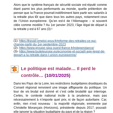
Alors que le système français de sécurité sociale est réputé comme
étant parmi les plus performants au monde, quelle prétention de
penser que la France pourrait indéfiniment faire partir ses salariés à
la retraite plus tôt que dans tous les autres pays, notamment ceux
de l’Union européenne. Qu’en est-il de l’Allemagne – si souvent
citée comme modèle ? Au 1er janvier 2023, l’âge légal de départ à
la retraite y est à 67 ans (3) !
______________
(1)-
https://travail-emploi.gouv.fr/reforme-des-retraites-ce-qui-
change-partir-du-1er-septembre-2023
(2)-
https://www.groupe-sipa-ouest-france.fr/independance/
(3)-
https://www.touteleurope.eu/economie-et-social/l-age-legal-de-
depart-a-la-retraite-dans-l-union-europeenne/
Le politique est malade… Il perd le
contrôle…
(10/01/2025)
Dans les Pays de la Loire, les restrictions budgétaires drastiques du
Conseil régional renvoient une image affligeante du politique. Un
tour de vis brutal est donné et c’est cette brutalité qui interroge.
Certes, le contexte national incite à la prudence, mais pas
nécessairement à n’importe quel prix, ni de façon autoritaire. Car,
enfin, rien n’est nouveau : la majorité régionale, emmenée par
Christelle Morançais (Horizons), présidente depuis 2017, pouvait-
elle ignorer la situation budgétaire du pays et de la région ?