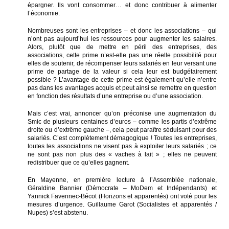
épargner. Ils vont consommer… et donc contribuer à alimenter
l’économie.
Nombreuses sont les entreprises – et donc les associations – qui
n’ont pas aujourd’hui les ressources pour augmenter les salaires.
Alors, plutôt que de mettre en péril des entreprises, des
associations, cette prime n’est-elle pas une réelle possibilité pour
elles de soutenir, de récompenser leurs salariés en leur versant une
prime de partage de la valeur si cela leur est budgétairement
possible ? L’avantage de cette prime est également qu’elle n’entre
pas dans les avantages acquis et peut ainsi se remettre en question
en fonction des résultats d’une entreprise ou d’une association.
Mais c’est vrai, annoncer qu’on préconise une augmentation du
Smic de plusieurs centaines d’euros – comme les partis d’extrême
droite ou d’extrême gauche –, cela peut paraître séduisant pour des
salariés. C’est complètement démagogique ! Toutes les entreprises,
toutes les associations ne visent pas à exploiter leurs salariés ; ce
ne sont pas non plus des « vaches à lait » ; elles ne peuvent
redistribuer que ce qu’elles gagnent.
En Mayenne, en première lecture à l’Assemblée nationale,
Géraldine Bannier (Démocrate – MoDem et Indépendants) et
Yannick Favennec-Bécot (Horizons et apparentés) ont voté pour les
mesures d’urgence. Guillaume Garot (Socialistes et apparentés /
Nupes) s’est abstenu.