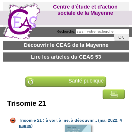
Centre d'étude et d'action
sociale de la Mayenne
Recherche:
Santé publique
Trisomie 21
Trisomie 21 : à voir, à l
ire, à découv
rir... (mai 2022, 4
pages)