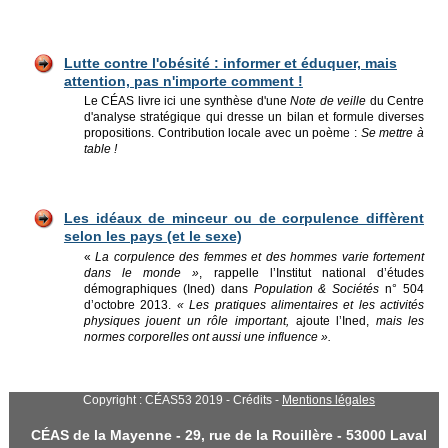
Lutte contre l'obésité : informer et éduquer, mais
attention, pas n'importe comment !
Le CÉAS livre ici une synthèse d'une
Note de veille
du Centre
d'analyse stratégique qui dresse un bilan et formule diverses
propositions. Contribution locale avec un poème :
Se mettre à
table !
Les idéaux de minceur ou de corpulence diffèrent
selon les pays (et le sexe)
«
La corpulence des femmes et des hommes varie fortement
dans le monde »
, rappelle l’Institut national d’études
démographiques (Ined) dans
Population & Sociétés
n° 504
d’octobre 2013.
« Les pratiques alimentaires et les activités
physiques jouent un rôle important,
ajoute l’Ined,
mais les
normes corporelles ont aussi une influence ».
Copyright : CÉAS53 2019 - Crédits -
Mentions légales
CÉAS de la Mayenne - 29, rue de la Rouillère - 53000 Laval