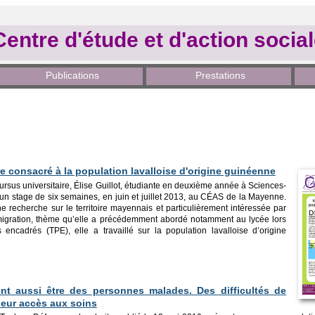
Centre d'étude et d'action socia
Publications
Prestations
ire consacré à la population lavalloise d'origine guinéenne
ursus universitaire, Élise Guillot, étudiante en deuxième année à Sciences-
un stage de six semaines, en juin et juillet 2013, au CÉAS de la Mayenne.
ne recherche sur le territoire mayennais et particulièrement intéressée par
gration, thème qu’elle a précédemment abordé notamment au lycée lors
 encadrés (TPE), elle a travaillé sur la population lavalloise d’origine
nt aussi être des personnes malades. Des difficultés de
leur accès aux soins