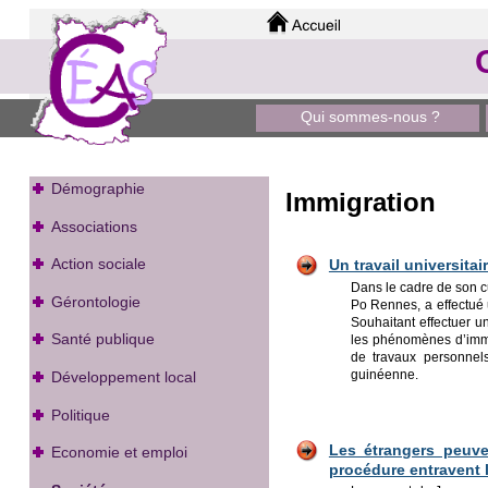
Qui sommes-nous ?
Démographie
Immigration
Associations
Action sociale
Un travail universita
Dans le cadre de son c
Gérontologie
Po Rennes, a effectué 
Souhaitant effectuer u
Santé publique
les phénomènes d’immi
de travaux personnels
guinéenne.
Développement local
Politique
Les étr
angers peuve
Economie et emploi
procédure entravent 