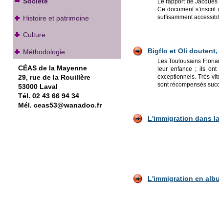
Société
Le rapport de Jacques 
Ce document s’inscrit 
suffisamment accessible
Histoire et patrimoine
Culture
Bigflo et Oli doutent
Méthodologie
Les Toulousains Florian
CÉAS de la Mayenne
leur enfance ; ils on
29, rue de la Rouillère
exceptionnels. Très vit
sont récompensés succ
53000 Laval
Tél. 02 43 66 94 34
Mél. ceas53@wanadoo.fr
L'immigration dans la 
L'immigration
en alb