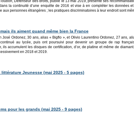
Toubon, Défenseur des droits, publié le 13 mai 2019, présente ses recommandatio
dans la continuité d’une enquête de 2016 et vise à en compléter les données et 
 aux personnes étrangères ; les pratiques discriminatoires à leur endroit sont même
,
mais ils
aiment quand même bien la France
 José Ordonez, 30 ans, alias « Bigflo », et Olivio Laurentino Ordonez, 27 ans, ali
t continué au lycée, puis ont poursuivi pour devenir un groupe de rap français
e, ils accumulent les disques de certification, d’or, de platine et même de diamant
essivement en 2018 et 2019.
littérat
ure Jeunesse (mai 2025 - 5 pages)
ums pour les gr
ands (mai 2025 - 9 pages)