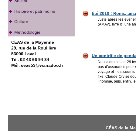
Société
Histoire et patrimoine
Été 2010 : Roms, ama
Juste après les événe
Culture
(AMAV), livre ici une a
Méthodologie
CÉAS de la Mayenne
29, rue de la Rouillère
53000 Laval
Un contrôle de genda
Tél. 02 43 66 94 34
Nous sommes le 29 févri
Mél. ceas53@wanadoo.fr
pas d’assurance pour s
voyage et il est soumis
fixe. Claude Ory se dou
l’homme, puis, enfin, 
CÉAS de la May