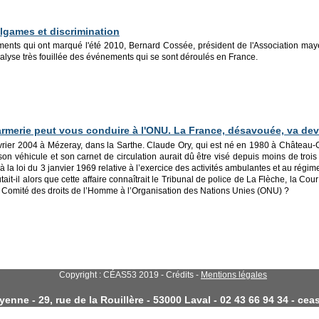
lgames et discrimination
ments qui ont marqué l'été 2010, Bernard Cossée, président de l'Association ma
nalyse très fouillée des événements qui se sont déroulés en France.
rmerie peut vous conduire à l'ONU. La France, désavouée, va devo
er 2004 à Mézeray, dans la Sarthe. Claude Ory, qui est né en 1980 à Château-Gonti
on véhicule et son carnet de circulation aurait dû être visé depuis moins de troi
 à la loi du 3 janvier 1969 relative à l’exercice des activités ambulantes et au rég
tait-il alors que cette affaire connaîtrait le Tribunal de police de La Flèche, la C
le Comité des droits de l’Homme à l’Organisation des Nations Unies (ONU) ?
Copyright : CÉAS53 2019 - Crédits -
Mentions légales
enne - 29, rue de la Rouillère - 53000 Laval - 02 43 66 94 34 - c