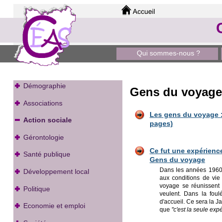
Qui sommes-nous ?
Démographie
Gens du voyage
Associations
Les gens du voyage : à
Action sociale
pages)
Gérontologie
Ce fut une expérience
Santé publique
Gens du voyage
Dans les années 1960, 
Développement local
aux conditions de vie
voyage se réunissent à
Politique
veulent. Dans la foul
d'accueil. Ce sera la J
Economie et emploi
que
"c'est la seule exp