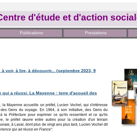
Centre d'étude et d'action socia
Publications
Prestations
 voir, à lire, à découvrir...
(septembre 2023, 9
 qui a réussi. La Mayenne : terre d'accueil des
la Mayenne accueille un préfet, Lucien Vochel, qui s'intéresse
 des Gens du voyage. En 1964, à son initiative, des Gens du
 la Préfecture pour exprimer ce qu'ils ressentent et ce qu'ils
ée, le préfet œuvre entre autres pour la création d'un terrain
aunaie, à Laval, dont plus de vingt ans plus tard, Lucien Vochel dit
érience qui ait réussi en France"
.