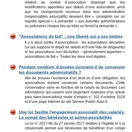
relative au contrat d’association disposait que les
modifications apportées aux statuts d’une association, ainsi
que les changements survenus dans leur administration
(responsables associatifs) devaient être « consignés sur un
registre spécial » à présenter « aux autorités administratives
ou judiciaires chaque fois qu’elles en feront la demande ».
"Associations de fait" : une liberté qui a ses limites
Il y a deux sortes d’associations : les associations déclarées
(ce qui suppose le dépôt de statuts et d’une liste de dirigeants)
et les associations non déclarées – généralement appelées «
associations de fait ». Toutes les deux sont légales.
Pendant combie
n d'années convient-il de conserver
les documents administratifs ?
Afin de prouver l’existence d’un droit ou d’une obligation, les
associations doivent conserver certains documents. Cette
conservation varie en fonction de la nature du document. Les
informations qui suivent sont largement inspirées d’un article
paru dans Associations mode d’emploi n° 202 d’octobre 2018
et d’une page Internet du site Service-Public-Asso.fr.
Une loi facilite l'engagem
ent associatif des salariés.
Le congé des bénévoles et autres possibilités
La loi n° 2017-86 du 27 janvier 2017 relative à l’égalité et à la
citoyenneté permet aux bénévoles de bénéficier d’un congé