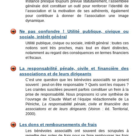
Instance presque toujours prévue statutairement, l’assemblée
générale doit constituer un outil pour renforcer l’identité de
l’association et la motivation de ses adhérents, également
pour contribuer à donner de l’association une image
dynamique.
Ne pas confondre ! Utilité publique, civique ou
sociale, intérêt général
Utilité publique, civique ou sociale, intérêt général : toutes ces
notions sont très proches, mais tout en étant distinctes,
notamment au regard des conséquences en termes financiers
et fiscaux.
La responsabilité pénale, civile et financière des
associations et de leurs dirigeants
C’est une question que les bénévoles associatifs se posent
souvent : peut-on être responsable ? Quels sont les risques ?
Les craintes suscitées peuvent parfois constituer un frein à la
prise de responsabilité. Nous proposons ici une synthèse de
l’ouvrage de Claude Wiart et l’équipe rédactionnelle de La
Péniche,
La responsabilité pénale, civile et financière des
associations et de leurs dirigeants
(Voiron : éd. Territorial,
2000).
Les dons et remboursements de frais
Les bénévoles associatifs ont souvent des scrupules à
remettre des notes de frais pour se faire rembourser les frais