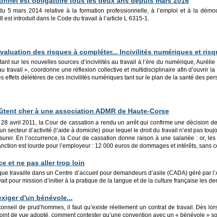
ionnel est obligatoire tous les deux ans depuis mars 2016
u 5 mars 2014 relative à la formation professionnelle, à l’emploi et à la démocra
l est introduit dans le Code du travail à l’article L 6315-1.
valuation des risques à compléter... Incivilités numériques et ri
nt sur les nouvelles sources d’incivilités au travail à l’ère du numérique, Aurél
u travail », coordonne une réflexion collective et multidisciplinaire afin d’ouvrir l
es effets délétères de ces incivilités numériques tant sur le plan de la santé des pe
ûtent cher à une association ADMR de Haute-Corse
8 avril 2011, la Cour de cassation a rendu un arrêt qui confirme une décision de
n secteur d’activité (l’aide à domicile) pour lequel le droit du travail n’est pas to
surer. En l’occurrence, la Cour de cassation donne raison à une salariée : or, le
anction est lourde pour l’employeur : 12 000 euros de dommages et intérêts, sans c
ce et ne pas aller trop loin
ique travaille dans un Centre d’accueil pour demandeurs d’asile (CADA) géré par l
it pour mission d’initier à la pratique de la langue et de la culture française les de
xiger d'un bénévole...
conseil de prud’hommes, il faut qu’existe réellement un contrat de travail. Dès lor
oint de vue adopté, comment contester qu’une convention avec un « bénévole » soit 