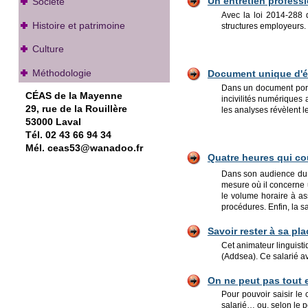
Un entretien profess
Société
Avec la loi 2014-288 d
Histoire et patrimoine
structures employeurs. I
Culture
Méthodologie
Document u
nique d'é
Dans un document porta
CÉAS de la Mayenne
incivilités numériques a
29, rue de la Rouillère
les analyses révèlent l
53000 Laval
Tél. 02 43 66 94 34
Mél. ceas53@wanadoo.fr
Quatre heures qui co
Dans son audience du 2
mesure où il concerne u
le volume horaire à as
procédures. Enfin, la s
Savoir rester à sa pla
Cet animateur linguist
(Addsea). Ce salarié ava
On ne peut pas tout e
Pour pouvoir saisir le 
salarié… ou, selon le p