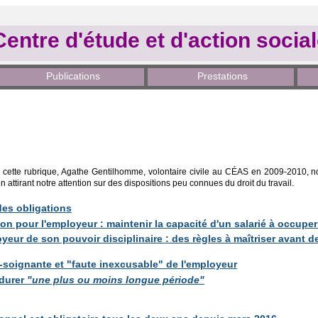
Centre d'étude et d'action socia
Publications
Prestations
e cette rubrique, Agathe Gentilhomme, volontaire civile au CÉAS en 2009-2010, nou
 attirant notre attention sur des dispositions peu connues du droit du travail.
es obligations
on pour l'employeur : maintenir la capacité d'un salarié à occupe
loyeur de son pouvoir disciplinaire : des règles à maîtriser avant 
-soignante et "faute inexcusable" de l'employeur
 durer
"une plus ou moins longue période"