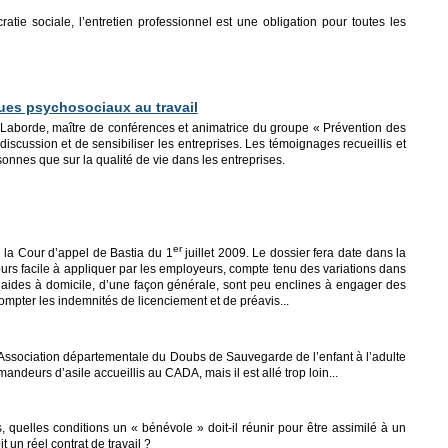
tie sociale, l’entretien professionnel est une obligation pour toutes les
sques psychosociaux au travail
ie Laborde, maître de conférences et animatrice du groupe « Prévention des
a discussion et de sensibiliser les entreprises. Les témoignages recueillis et
rsonnes que sur la qualité de vie dans les entreprises.
er
 la Cour d’appel de Bastia du 1
juillet 2009. Le dossier fera date dans la
ujours facile à appliquer par les employeurs, compte tenu des variations dans
s aides à domicile, d’une façon générale, sont peu enclines à engager des
ompter les indemnités de licenciement et de préavis...
’Association départementale du Doubs de Sauvegarde de l’enfant à l’adulte
mandeurs d’asile accueillis au CADA, mais il est allé trop loin...
s, quelles conditions un « bénévole » doit-il réunir pour être assimilé à un
un réel contrat de travail ?