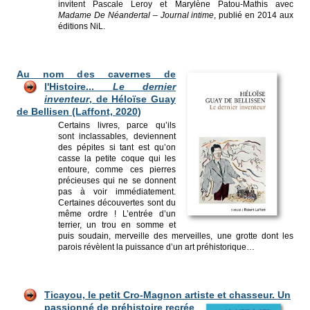
invitent Pascale Leroy et Marylène Patou-Mathis avec
Madame De Néandertal – Journal intime
, publié en 2014 aux
éditions NiL.
Au nom d
es cavernes de
l'Histoire...
Le dernie
r
inventeur
, de Héloïse Guay
de Bellisen (Laffont, 2020)
Certains livres, parce qu’ils
sont inclassables, deviennent
des pépites si tant est qu’on
casse la petite coque qui les
entoure, comme ces pierres
précieuses qui ne se donnent
pas à voir immédiatement.
Certaines découvertes sont du
même ordre ! L’entrée d’un
terrier, un trou en somme et
puis soudain, merveille des merveilles, une grotte dont les
parois révèlent la puissance d’un art préhistorique…
Ticayou, le pet
it Cro-Magnon artiste et chasseur.
Un
passionné de préhistoire recrée