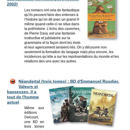
2002)
Les romans ont cela de fantastique
qu’ils peuvent faire des entorses à
l’histoire qu’on dit avec un grand H
même quand celle-ci se situe dans
la préhistoire. L’écho des cavernes,
de Pierre Davy, est une fantaisie
instructive et jubilatoire sur la
grammaire et la façon dont les mots
et leur agencement seraient nés. On y découvre non
seulement la formation du langage mais plus encore, les
incidences qu’elle a sur les représentations du monde et les
relations des uns avec les autres.
Né
andertal (trois tomes) : BD d'Emman
uel Roudier.
Valeurs et
bassesses, il a
tout de l'homme
actuel
Même aux
éditions
Delcourt,
une BD en
trois tomes