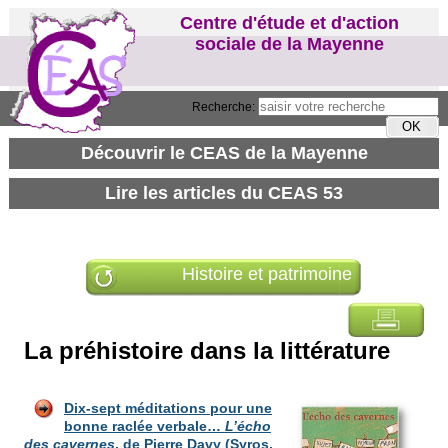
Centre d'étude et d'action
sociale de la Mayenne
Recherche:
Histoire et patrimoine
La préhistoire dans la littérature
Dix-sept m
éditations p
our une
bonne raclée verbale…
L’écho
des cavernes
, de Pierre Davy (Syros,