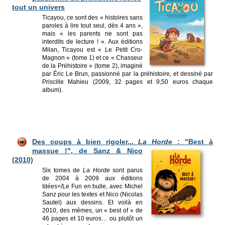
tout un univers
Ticayou, ce sont des « histoires sans
paroles à lire tout seul, dès 4 ans »,
mais « les parents ne sont pas
interdits de lecture ! ». Aux éditions
Milan, Ticayou est « Le Petit Cro-
Magnon » (tome 1) et ce « Chasseur
de la Préhistoire » (tome 2), imaginé
par Éric Le Brun, passionné par la préhistoire, et dessiné par
Priscille Mahieu (2009, 32 pages et 9,50 euros chaque
album).
Des coups à bien rigoler...
La
Horde
:
"Best à
massue !", de Sanz & Nico
(2010)
Six tomes de
La Horde
sont parus
de 2004 à 2009 aux éditions
Idées+/Le Fun en bulle, avec Michel
Sanz pour les textes et Nico (Nicolas
Sautel) aux dessins. Et voilà en
2010, des mêmes, un « best of » de
46 pages et 10 euros… ou plutôt un