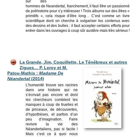
sur des
hommes de Neandertal, franchement, il faut être un passionné
de préhistoire pour s’y intéresser ! Trois albums sur des êtres «
primitifs », cela risque d’être long… C’est comme un livre
scientifique dont on cherche à vulgariser les contenus avec
des dessins et des bulles : il faut accepter certains efforts pour
entrer dans les ouvrages à coup sûr austère mais très sérieux !
La
Grande, Jim, Coquillette, Le Ténéb
reux et autres
Zigues… P. Leroy et M.
Patou-Mathis :
Madame De
Néandertal
(2014)
L’humanité trouve ses racines
dans une histoire qui ne
s’écrivait pas encore et dont
les chercheurs comblent les
manques à coup de truelles et
de pinceaux, de découvertes,
d’hypothèses, et parfois d’un
peu d’imagination. Faire
revivre la vie des
Néandertaliens, pas si facile !
Mais c’est ce à quoi nous