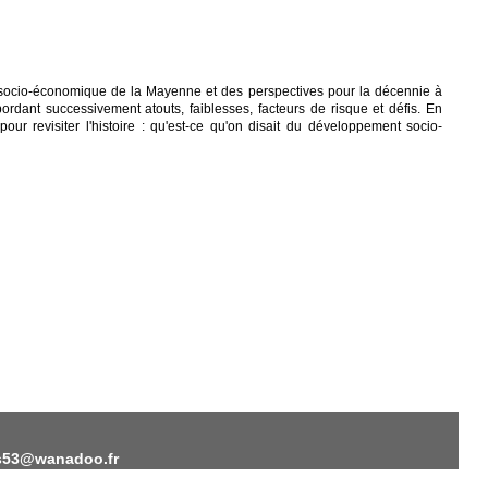
n socio-économique de la Mayenne et des perspectives pour la décennie à
rdant successivement atouts, faiblesses, facteurs de risque et défis. En
ur revisiter l'histoire : qu'est-ce qu'on disait du développement socio-
eas53@wanadoo.fr