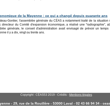
conomique de la Mayenne : ce qui a changé depuis quarante ans
âteau-Gontier, l'assemblée générale du CÉAS a notamment traité de la situatio
, directeur du Comité d'expansion économique, a réalisé une "radiographie", abo
lée générale, le conseil d'administration avait envisagé de prévoir un temps po
e il y a dix, vingt ou trente ans.
Copyright : CÉAS53 2019 - Crédits -
Mentions légales
enne - 29, rue de la Rouillère - 53000 Laval - 02 43 66 94 34 - c