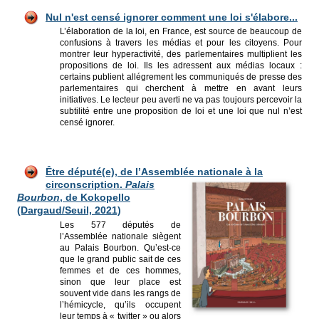
Nul n'est censé ignorer comment une loi s'élabore...
L’élaboration de la loi, en France, est source de beaucoup de
confusions à travers les médias et pour les citoyens. Pour
montrer leur hyperactivité, des parlementaires multiplient les
propositions de loi. Ils les adressent aux médias locaux :
certains publient allégrement les communiqués de presse des
parlementaires qui cherchent à mettre en avant leurs
initiatives. Le lecteur peu averti ne va pas toujours percevoir la
subtilité entre une proposition de loi et une loi que nul n’est
censé ignorer.
Être député(e), de l’Assemblée nationale
à la
circonscription.
Palais
Bourbon
, de Kokopello
(Dargaud/Seuil, 2021)
Les 577 députés de
l’Assemblée nationale siègent
au Palais Bourbon. Qu’est-ce
que le grand public sait de ces
femmes et de ces hommes,
sinon que leur place est
souvent vide dans les rangs de
l’hémicycle, qu’ils occupent
leur temps à « twitter » ou alors