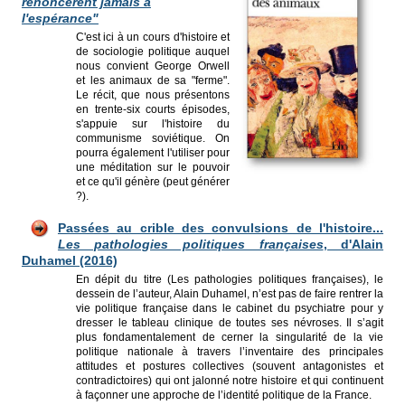
renoncèrent jamais à
l'espérance"
C'est ici à un cours d'histoire et
de sociologie politique auquel
nous convient George Orwell
et les animaux de sa "ferme".
Le récit, que nous présentons
en trente-six courts épisodes,
s'appuie sur l'histoire du
communisme soviétique. On
pourra également l'utiliser pour
une méditation sur le pouvoir
et ce qu'il génère (peut générer
?).
Passées au crible des convulsions de l'histoire...
Les pathologies politiques françaises
, d'Alain
Duhamel (2016)
En dépit du titre (Les pathologies politiques françaises), le
dessein de l’auteur, Alain Duhamel, n’est pas de faire rentrer la
vie politique française dans le cabinet du psychiatre pour y
dresser le tableau clinique de toutes ses névroses. Il s’agit
plus fondamentalement de cerner la singularité de la vie
politique nationale à travers l’inventaire des principales
attitudes et postures collectives (souvent antagonistes et
contradictoires) qui ont jalonné notre histoire et qui continuent
à façonner une approche de l’identité politique de la France.