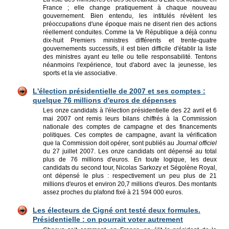
France ; elle change pratiquement à chaque nouveau
gouvernement. Bien entendu, les intitulés révèlent les
préoccupations d'une époque mais ne disent rien des actions
réellement conduites. Comme la Ve République a déjà connu
dix-huit Premiers ministres différents et trente-quatre
gouvernements successifs, il est bien difficile d'établir la liste
des ministres ayant eu telle ou telle responsabilité. Tentons
néanmoins l'expérience, tout d'abord avec la jeunesse, les
sports et la vie associative.
L'élection présidentielle de 2007 et ses comptes :
quelque 76 millions d'euros de dépenses
Les onze candidats à l'élection présidentielle des 22 avril et 6
mai 2007 ont remis leurs bilans chiffrés à la Commission
nationale des comptes de campagne et des financements
politiques. Ces comptes de campagne, avant la vérification
que la Commission doit opérer, sont publiés au
Journal officiel
du 27 juillet 2007. Les onze candidats ont dépensé au total
plus de 76 millions d'euros. En toute logique, les deux
candidats du second tour, Nicolas Sarkozy et Ségolène Royal,
ont dépensé le plus : respectivement un peu plus de 21
millions d'euros et environ 20,7 millions d'euros. Des montants
assez proches du plafond fixé à 21 594 000 euros.
Les électeurs de Cigné ont testé deux formules.
Présidentielle : on pourrait voter autrement