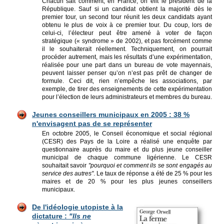
Chacun sait comment, en France, on élit le président de la
République. Sauf si un candidat obtient la majorité dès le
premier tour, un second tour réunit les deux candidats ayant
obtenu le plus de voix à ce premier tour. Du coup, lors de
celui-ci, l’électeur peut être amené à voter de façon
stratégique (« syndrome » de 2002), et pas forcément comme
il le souhaiterait réellement. Techniquement, on pourrait
procéder autrement, mais les résultats d’une expérimentation,
réalisée pour une part dans un bureau de vote mayennais,
peuvent laisser penser qu’on n’est pas prêt de changer de
formule. Ceci dit, rien n’empêche les associations, par
exemple, de tirer des enseignements de cette expérimentation
pour l’élection de leurs administrateurs et membres du bureau.
Jeunes conseillers municipaux en 2005 : 38 %
n'envisagent pas de se représenter
En octobre 2005, le Conseil économique et social régional
(CESR) des Pays de la Loire a réalisé une enquête par
questionnaire auprès du maire et du plus jeune conseiller
municipal de chaque commune ligérienne. Le CESR
souhaitait savoir
"pourquoi et comment ils se sont engagés au
service des autres"
. Le taux de réponse a été de 25 % pour les
maires et de 20 % pour les plus jeunes conseillers
municipaux.
De l'idéologie utopiste à la
dictature :
"Ils ne