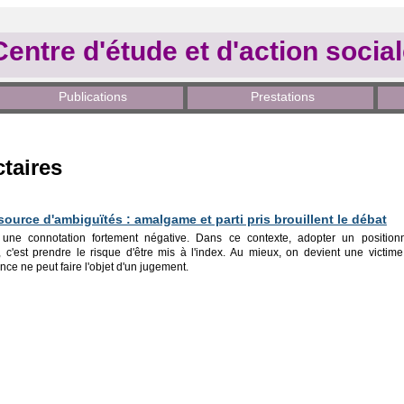
Centre d'étude et d'action socia
Publications
Prestations
taires
source d'ambiguïtés : amalgame et parti pris brouillent le débat
i une connotation fortement négative. Dans ce contexte, adopter un positi
c'est prendre le risque d'être mis à l'index. Au mieux, on devient une victime
ce ne peut faire l'objet d'un jugement.