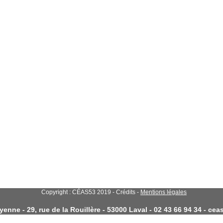
Copyright : CÉAS53 2019 - Crédits -
Mentions légales
enne - 29, rue de la Rouillère - 53000 Laval - 02 43 66 94 34 - c