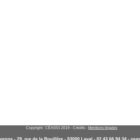
Copyright : CÉAS53 2019 - Crédits -
Mentions légales
enne - 29, rue de la Rouillère - 53000 Laval - 02 43 66 94 34 - c