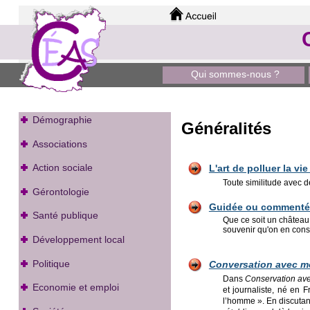
Qui sommes-nous ?
Démographie
Généralités
Associations
Action sociale
L'art de polluer la vi
Toute similitude avec de
Gérontologie
Guidée ou commentée,
Santé publique
Que ce soit un château, 
souvenir qu'on en conse
Développement local
Politique
Conversation avec m
Dans
Conservation av
Economie et emploi
et journaliste, né en 
l’homme ». En discutant 