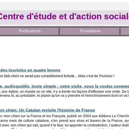
Centre d'étude et d'action socia
Publications
Prestations
e des touristes en quatre leçons
s faits réels ne serait pas complètement fortuite... Mais c'est de l'humour !
 audioguidée, toute simple : votre visite, vous la voulez comme
une église, un musée ou un site, il y a trente-six façons d'effectuer une visite. De l
rvera et, au préalable, le plaisir qu'on va y prendre et l'enrichissement dont on va 
on chien
. Un Catalan revisite l'histoire de France
ec mon chien
sur la France et les Français, publié en 2004 aux éditions Le Cherche
France mais de culture catalane, s’en prend aux vices et travers de la France, 
avec son chien qui sait, quand il le faut, lui apporter la contradiction, l’auteur réa