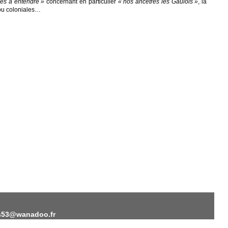
nes à entendre »
concernant en particulier
« nos ancêtres les Gaulois »
, la
ou coloniales…
eas53@wanadoo.fr