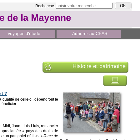
Recherche:
le de la Mayenne
Voyages d'étude
Adhérer au CÉAS
Histoire et patrimoine
nt ?
a qualité de celle-ci, dépendront le
bénéficier.
-Midi, Joan-Lluís Lluís, romancier
autoproclamée « pays des droits de
lise un pamphlet où il
« s’efforce de