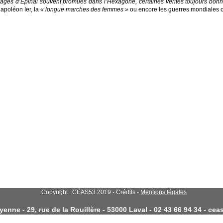
 images d’Épinal souvent promues dans l’Hexagone, certaines vérités toujours bon
apoléon Ier, la
« longue marches des femmes »
ou encore les guerres mondiales 
Copyright : CÉAS53 2019 - Crédits -
Mentions légales
enne - 29, rue de la Rouillère - 53000 Laval - 02 43 66 94 34 - c