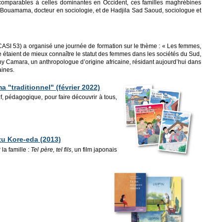
 ni comparables à celles dominantes en Occident, ces familles maghrébines
Saïd Bouamama, docteur en sociologie, et de Hadjila Sad Saoud, sociologue et
CASI 53) a organisé une journée de formation sur le thème : « Les femmes,
e étaient de mieux connaître le statut des femmes dans les sociétés du Sud,
any Camara, un anthropologue d’origine africaine, résidant aujourd’hui dans
aines.
a "traditionnel" (février 2022)
, pédagogique, pour faire découvrir à tous,
zu Kore-eda (2013)
la famille :
Tel père, tel fils
, un film japonais