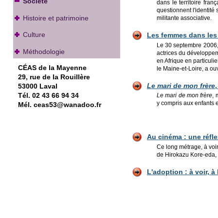
Société
dans le territoire fra
questionnent l'identité
Histoire et patrimoine
militante associative.
Culture
Les femmes dans les s
Le 30 septembre 2006, 
Méthodologie
actrices du développeme
en Afrique en particuli
CÉAS de la Mayenne
le Maine-et-Loire, a ou
29, rue de la Rouillère
Le mari de mon frère
53000 Laval
Tél. 02 43 66 94 34
Le mari de mon frère
, 
y compris aux enfants e
Mél. ceas53@wanadoo.fr
Au cinéma : une réfle
Ce long métrage, à voir
de Hirokazu Kore-eda, 
L'adoptio
n : à vo
ir, à