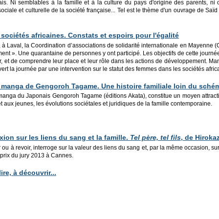
nçais. Ni semblables à la famille et à la culture du pays d'origine des parents,
 sociale et culturelle de la société française... Tel est le thème d'un ouvrage de 
ociétés africaines. Constats et espoirs pour l'égalité
à Laval, la Coordination d’associations de solidarité internationale en Mayenne (
nt ». Une quarantaine de personnes y ont participé. Les objectifs de cette journé
er, et de comprendre leur place et leur rôle dans les actions de développement. M
vert la journée par une intervention sur le statut des femmes dans les sociétés afric
, manga de Gengoroh Tagame.
Une histoire familiale loin du schém
manga du Japonais Gengoroh Tagame (éditions Akata), constitue un moyen attractif
t aux jeunes, les évolutions sociétales et juridiques de la famille contemporaine.
xion sur les liens du sang et la famille.
Tel père, tel fils
, de Hiroka
 ou à revoir, interroge sur la valeur des liens du sang et, par la même occasion, sur 
prix du jury 2013 à Cannes.
 lire, à découvrir...