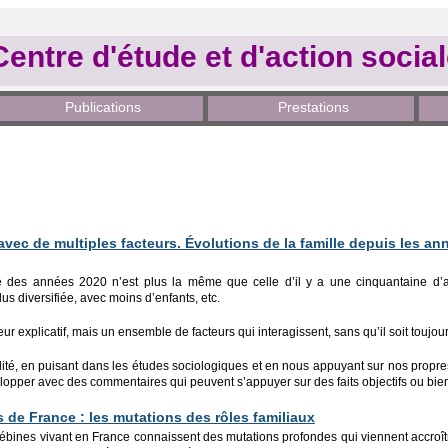
Centre d'étude et d'action socia
Publications
Prestations
avec de multiples facteurs. Évolutions de la famille depuis les ann
le des années 2020 n’est plus la même que celle d’il y a une cinquantaine d’
plus diversifiée, avec moins d’enfants, etc.
cteur explicatif, mais un ensemble de facteurs qui interagissent, sans qu’il soit tou
ilité, en puisant dans les études sociologiques et en nous appuyant sur nos prop
velopper avec des commentaires qui peuvent s’appuyer sur des faits objectifs ou bien 
 de France : les mutations des rôles familiaux
bines vivant en France connaissent des mutations profondes qui viennent accroître 