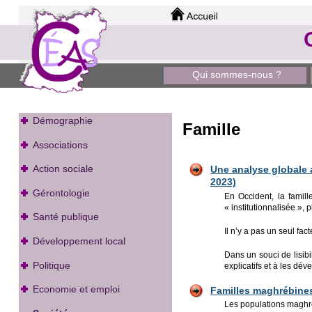
Qui sommes-nous ?
Démographie
Famille
Associations
Action sociale
Une a
nalyse globale 
2023)
Gérontologie
En Occident, la famil
« institutionnalisée », 
Santé publique
Il n’y a pas un seul fa
Développement local
Dans un souci de lisib
Politique
explicatifs et à les dé
Economie et emploi
Familles maghrébines
Les populations maghré