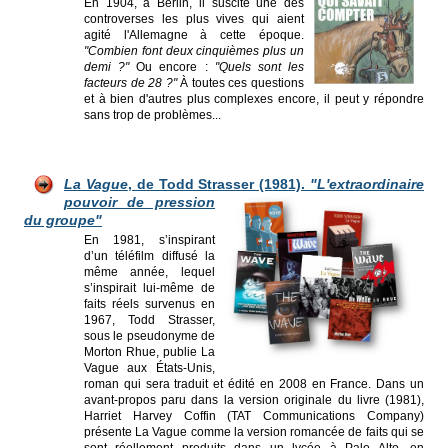
En 1904, à Berlin, il suscite une des
controverses les plus vives qui aient
agité l'Allemagne à cette époque.
"Combien font deux cinquièmes plus un
demi ?"
Ou encore :
"Quels sont les
facteurs de 28 ?"
À toutes ces questions
et à bien d'autres plus complexes encore, il peut y répondre
sans trop de problèmes...
La Vague
, de Todd Strasser (1
981).
"L'extraordinaire
pouvoir de pression
du groupe"
En 1981, s’inspirant
d’un téléfilm diffusé la
même année, lequel
s’inspirait lui-même de
faits réels survenus en
1967, Todd Strasser,
sous le pseudonyme de
Morton Rhue, publie La
Vague aux États-Unis,
roman qui sera traduit et édité en 2008 en France. Dans un
avant-propos paru dans la version originale du livre (1981),
Harriet Harvey Coffin (TAT Communications Company)
présente La Vague comme la version romancée de faits qui se