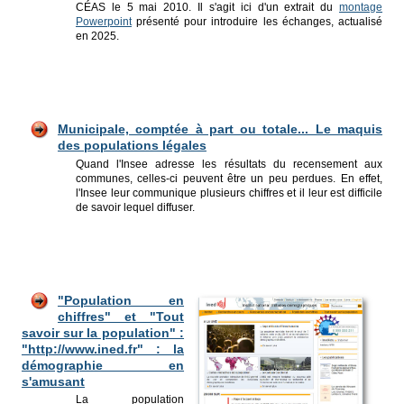
CÉAS le 5 mai 2010. Il s'agit ici d'un extrait du
montage
Powerpoint
présenté pour introduire les échanges, actualisé
en 2025.
Municipale, comptée à part ou totale... Le maquis
des populations légales
Quand l'Insee adresse les résultats du recensement aux
communes, celles-ci peuvent être un peu perdues. En effet,
l'Insee leur communique plusieurs chiffres et il leur est difficile
de savoir lequel diffuser.
"Population en
chiffres" et "Tout
savoir sur la population" :
"http://www.ined.fr" : la
démographie en
s'amusant
La population