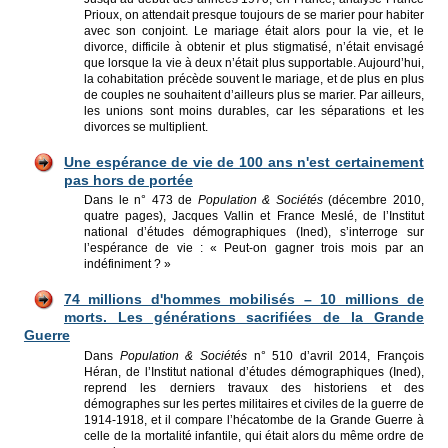
Prioux, on attendait presque toujours de se marier pour habiter
avec son conjoint. Le mariage était alors pour la vie, et le
divorce, difficile à obtenir et plus stigmatisé, n’était envisagé
que lorsque la vie à deux n’était plus supportable. Aujourd’hui,
la cohabitation précède souvent le mariage, et de plus en plus
de couples ne souhaitent d’ailleurs plus se marier. Par ailleurs,
les unions sont moins durables, car les séparations et les
divorces se multiplient.
Une espérance de vie de 100 ans n'est certainement
pas hors de portée
Dans le n° 473 de
Population & Sociétés
(décembre 2010,
quatre pages), Jacques Vallin et France Meslé, de l’Institut
national d’études démographiques (Ined), s’interroge sur
l’espérance de vie : « Peut-on gagner trois mois par an
indéfiniment ? »
74 millions d'hommes mobilisés – 10 millions de
morts. Les générations sacrifiées de la Grande
Guerre
Dans
Population & Sociétés
n° 510 d’avril 2014, François
Héran, de l’Institut national d’études démographiques (Ined),
reprend les derniers travaux des historiens et des
démographes sur les pertes militaires et civiles de la guerre de
1914-1918, et il compare l’hécatombe de la Grande Guerre à
celle de la mortalité infantile, qui était alors du même ordre de