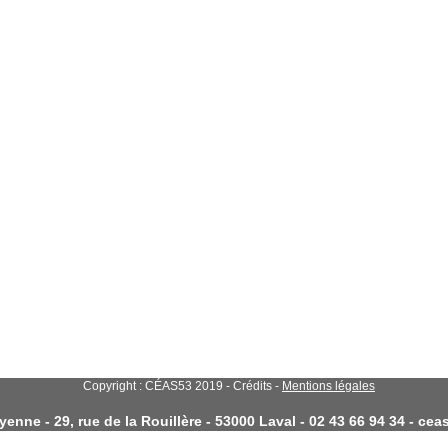
Copyright : CÉAS53 2019 - Crédits -
Mentions légales
enne - 29, rue de la Rouillère - 53000 Laval - 02 43 66 94 34 - c