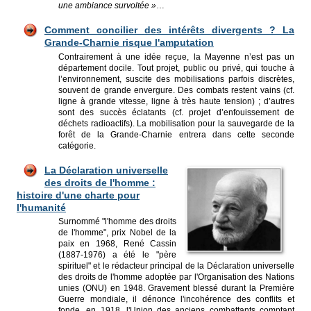
une ambiance survoltée »
…
Comment concilier des intérêts divergents ? La
Grande-Charnie risque l'amputation
Contrairement à une idée reçue, la Mayenne n’est pas un
département docile. Tout projet, public ou privé, qui touche à
l’environnement, suscite des mobilisations parfois discrètes,
souvent de grande envergure. Des combats restent vains (cf.
ligne à grande vitesse, ligne à très haute tension) ; d’autres
sont des succès éclatants (cf. projet d’enfouissement de
déchets radioactifs). La mobilisation pour la sauvegarde de la
forêt de la Grande-Charnie entrera dans cette seconde
catégorie.
La Déclaration universelle
des droits de l'homme :
histoire d'une charte pour
l'humanité
Surnommé "l'homme des droits
de l'homme", prix Nobel de la
paix en 1968, René Cassin
(1887-1976) a été le "père
spirituel" et le rédacteur principal de la Déclaration universelle
des droits de l'homme adoptée par l'Organisation des Nations
unies (ONU) en 1948. Gravement blessé durant la Première
Guerre mondiale, il dénonce l'incohérence des conflits et
fonde, en 1918, l'Union des anciens combattants comptant