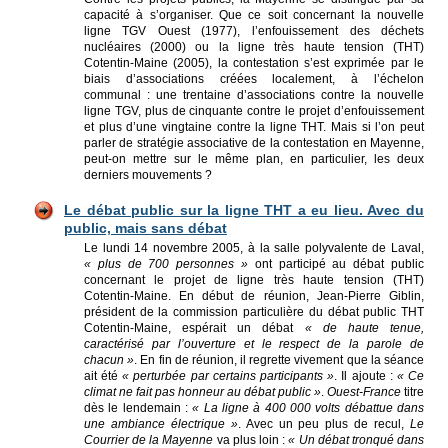
capacité à s’organiser. Que ce soit concernant la nouvelle
ligne TGV Ouest (1977), l’enfouissement des déchets
nucléaires (2000) ou la ligne très haute tension (THT)
Cotentin-Maine (2005), la contestation s’est exprimée par le
biais d’associations créées localement, à l’échelon
communal : une trentaine d’associations contre la nouvelle
ligne TGV, plus de cinquante contre le projet d’enfouissement
et plus d’une vingtaine contre la ligne THT. Mais si l’on peut
parler de stratégie associative de la contestation en Mayenne,
peut-on mettre sur le même plan, en particulier, les deux
derniers mouvements ?
Le débat public sur la ligne THT a eu lieu. Avec du
public, mais sans débat
Le lundi 14 novembre 2005, à la salle polyvalente de Laval,
« plus de 700 personnes »
ont participé au débat public
concernant le projet de ligne très haute tension (THT)
Cotentin-Maine. En début de réunion, Jean-Pierre Giblin,
président de la commission particulière du débat public THT
Cotentin-Maine, espérait un débat
« de haute tenue,
caractérisé par l’ouverture et le respect de la parole de
chacun »
. En fin de réunion, il regrette vivement que la séance
ait été
« perturbée par certains participants »
. Il ajoute :
« Ce
climat ne fait pas honneur au débat public »
.
Ouest-France
titre
dès le lendemain :
« La ligne à 400 000 volts débattue dans
une ambiance électrique »
. Avec un peu plus de recul,
Le
Courrier de la Mayenne
va plus loin :
« Un débat tronqué dans