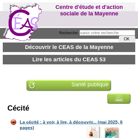
Centre d'étude et d'action
sociale de la Mayenne
Recherche:
Santé publique
Cécité
La cécité : à voir, à lire, à découvr
ir... (mai 2025, 6
pages)